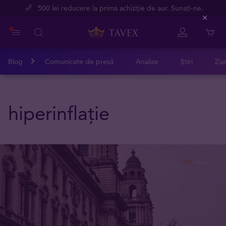
500 lei reducere la prima achiziție de aur. Sunați-ne.
Close
Blog
Comunicate de presă
Analize
Știri
Zia
hiperinflație