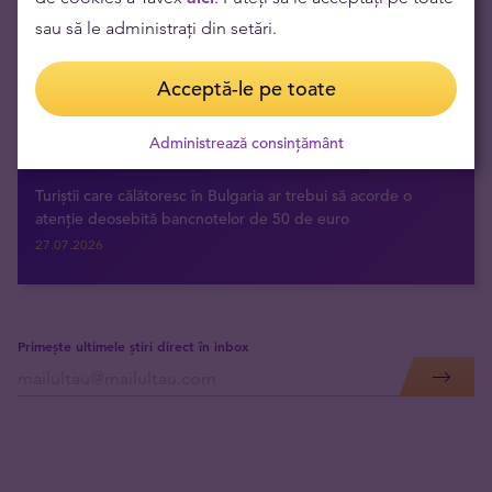
startupurilor
sau să le administrați din setări.
31.07.2026
Ce sunt valorile mobiliare: definiție și concepte esențiale
Acceptă-le pe toate
30.07.2026
Tipuri de investiții și cum să o alegi
Administrează consințământ
29.07.2026
Turiștii care călătoresc în Bulgaria ar trebui să acorde o
atenție deosebită bancnotelor de 50 de euro
27.07.2026
Primește ultimele știri direct în inbox