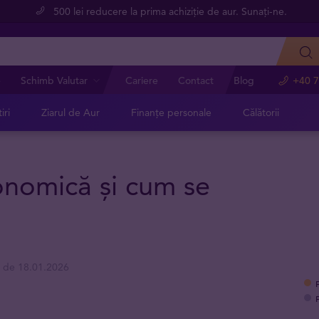
500 lei reducere la prima achiziție de aur. Sunați-ne.
e
Schimb Valutar
Cariere
Contact
Blog
+40 7
iri
Ziarul de Aur
Finanțe personale
Călătorii
onomică și cum se
a de 18.01.2026