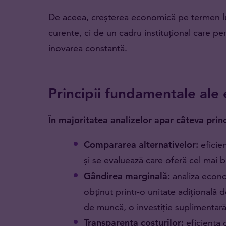
De aceea, creșterea economică pe termen l
curente, ci de un cadru instituțional care per
inovarea constantă.
Principii fundamentale ale
În majoritatea analizelor apar câteva princ
Compararea alternativelor:
eficien
și se evaluează care oferă cel mai bu
Gândirea marginală:
analiza econo
obținut printr-o unitate adițională 
de muncă, o investiție suplimentară
Transparența costurilor:
eficiența 