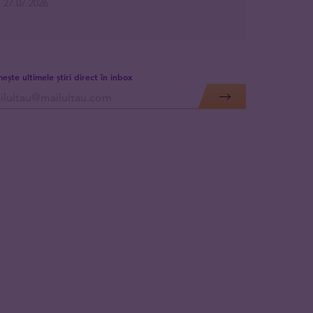
27.07.2026
mește ultimele știri direct în inbox