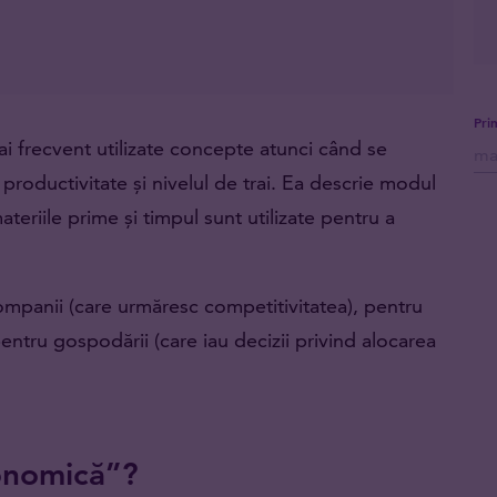
Pri
i frecvent utilizate concepte atunci când se
productivitate și nivelul de trai. Ea descrie modul
teriile prime și timpul sunt utilizate pentru a
companii (care urmăresc competitivitatea), pentru
pentru gospodării (care iau decizii privind alocarea
onomică”?