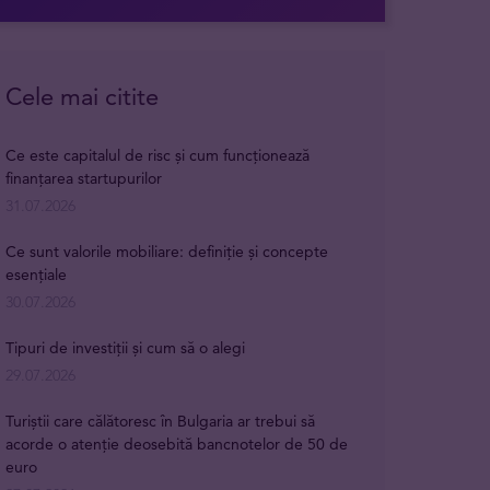
Cele mai citite
Ce este capitalul de risc și cum funcționează
finanțarea startupurilor
31.07.2026
Ce sunt valorile mobiliare: definiție și concepte
esențiale
30.07.2026
Tipuri de investiții și cum să o alegi
29.07.2026
Turiștii care călătoresc în Bulgaria ar trebui să
acorde o atenție deosebită bancnotelor de 50 de
euro