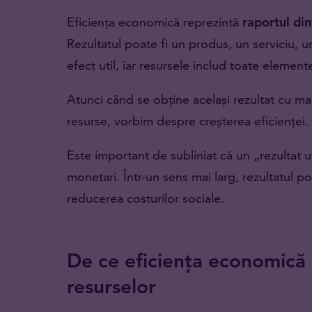
Eficiența economică reprezintă
raportul dint
Rezultatul poate fi un produs, un serviciu, un
efect util, iar resursele includ toate elemen
Atunci când se obține același rezultat cu ma
resurse, vorbim despre creșterea eficienței.
Este important de subliniat că un „rezultat 
monetari. Într-un sens mai larg, rezultatul p
reducerea costurilor sociale.
De ce eficiența economică 
resurselor