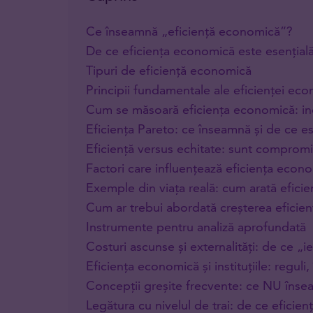
Ce înseamnă „eficiență economică”?
De ce eficiența economică este esențială
Tipuri de eficiență economică
Principii fundamentale ale eficienței ec
Cum se măsoară eficiența economică: ind
Eficiența Pareto: ce înseamnă și de ce est
Eficiență versus echitate: sunt compromis
Factori care influențează eficiența econ
Exemple din viața reală: cum arată eficie
Cum ar trebui abordată creșterea eficien
Instrumente pentru analiză aprofundată
Costuri ascunse și externalități: de ce „ie
Eficiența economică și instituțiile: reguli,
Concepții greșite frecvente: ce NU îns
Legătura cu nivelul de trai: de ce eficienț