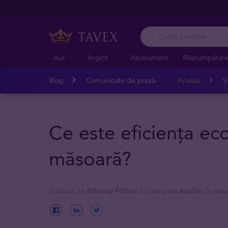
Aur
Argint
Abonament
Răscumpărar
Blog
Comunicate de presă
Analize
Șt
Ce este eficiența ec
măsoară?
Publicat de
Nikolay Filibev
în categoria
Analize
în dat