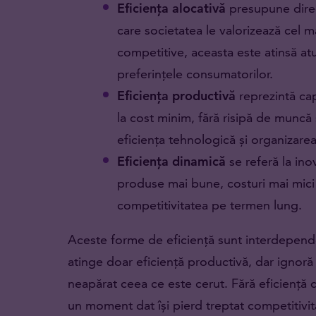
Eficiența alocativă
presupune direcț
care societatea le valorizează cel ma
competitive, aceasta este atinsă atun
preferințele consumatorilor.
Eficiența productivă
reprezintă ca
la cost minim, fără risipă de muncă 
eficiența tehnologică și organizare
Eficiența dinamică
se referă la inov
produse mai bune, costuri mai mici ș
competitivitatea pe termen lung.
Aceste forme de eficiență sunt interdepende
atinge doar eficiență productivă, dar ignoră 
neapărat ceea ce este cerut. Fără eficiență d
un moment dat își pierd treptat competitivit