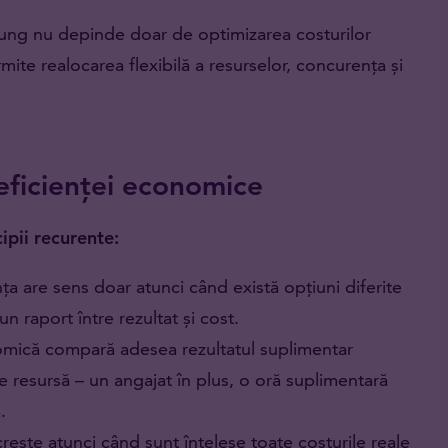
ung nu depinde doar de optimizarea costurilor
mite realocarea flexibilă a resurselor, concurența și
 eficienței economice
ipii recurente:
ța are sens doar atunci când există opțiuni diferite
n raport între rezultat și cost.
mică compară adesea rezultatul suplimentar
de resursă – un angajat în plus, o oră suplimentară
.
crește atunci când sunt înțelese toate costurile reale