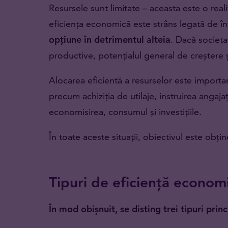
Resursele sunt limitate – aceasta este o rea
eficiența economică este strâns legată de î
opțiune în detrimentul alteia
. Dacă societa
productive, potențialul general de creștere ș
Alocarea eficientă a resurselor este importan
precum achiziția de utilaje, instruirea angaj
economisirea, consumul și investițiile.
În toate aceste situații, obiectivul este obți
Tipuri de eficiență econom
În mod obișnuit, se disting trei tipuri pri