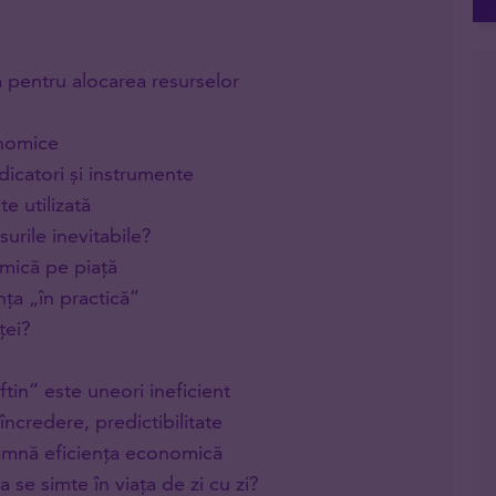
 pentru alocarea resurselor
onomice
icatori și instrumente
e utilizată
urile inevitabile?
omică pe piață
nța „în practică”
ței?
ftin” este uneori ineficient
 încredere, predictibilitate
eamnă eficiența economică
a se simte în viața de zi cu zi?