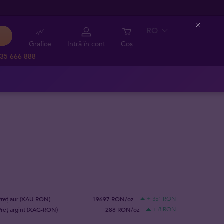
RO
Close
Grafice
Intră în cont
Coș
35 666 888
Preț aur (XAU-RON)
19697 RON/oz
+ 351 RON
Preț argint (XAG-RON)
288 RON/oz
+ 8 RON