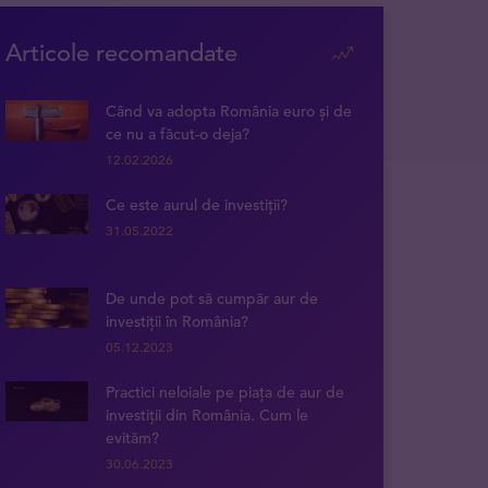
Articole recomandate
Când va adopta România euro și de
ce nu a făcut-o deja?
12.02.2026
Ce este aurul de investiții?
31.05.2022
De unde pot să cumpăr aur de
investiții în România?
05.12.2023
Practici neloiale pe piața de aur de
investiții din România. Cum le
evităm?
30.06.2023