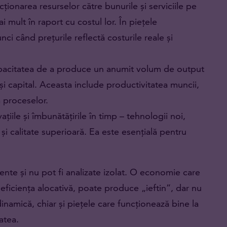
ionarea resurselor către bunurile și serviciile pe
i mult în raport cu costul lor. În piețele
ci când prețurile reflectă costurile reale și
pacitatea de a produce un anumit volum de output
și capital. Aceasta include productivitatea muncii,
a proceselor.
ațiile și îmbunătățirile în timp – tehnologii noi,
i calitate superioară. Ea este esențială pentru
nte și nu pot fi analizate izolat. O economie care
eficiența alocativă, poate produce „ieftin”, dar nu
inamică, chiar și piețele care funcționează bine la
atea.