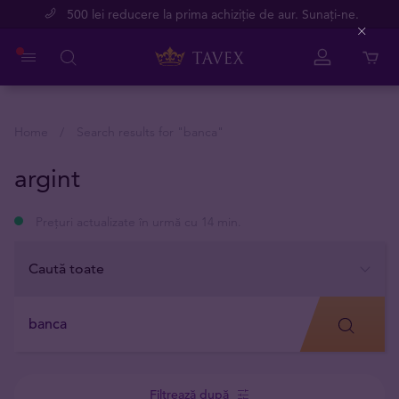
500 lei reducere la prima achiziție de aur. Sunați-ne.
Close
Home
Search results for "
banca
"
argint
Prețuri actualizate în urmă cu 14 min.
Filtrează după