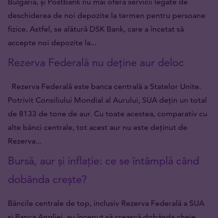
Bulgaria, și Postbank nu mai oferă servicii legate de
deschiderea de noi depozite la termen pentru persoane
fizice. Astfel, se alătură DSK Bank, care a încetat să
accepte noi depozite la...
Rezerva Federală nu deține aur deloc
Rezerva Federală este banca centrală a Statelor Unite.
Potrivit Consiliului Mondial al Aurului, SUA dețin un total
de 8133 de tone de aur. Cu toate acestea, comparativ cu
alte bănci centrale, tot acest aur nu este deținut de
Rezerva...
Bursă, aur și inflație: ce se întâmplă când
dobânda crește?
Băncile centrale de top, inclusiv Rezerva Federală a SUA
și Banca Angliei, au început să crească dobânda cheie.