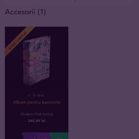
Accesorii (1)
STOC LIMITAT
În stoc
Album pentru bancnote
Vindem (TVA inclus)
240,89 lei