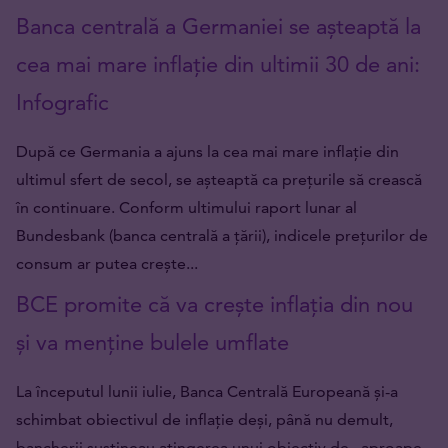
Banca centrală a Germaniei se așteaptă la
cea mai mare inflație din ultimii 30 de ani:
Infografic
După ce Germania a ajuns la cea mai mare inflație din
ultimul sfert de secol, se așteaptă ca prețurile să crească
în continuare. Conform ultimului raport lunar al
Bundesbank (banca centrală a țării), indicele prețurilor de
consum ar putea crește...
BCE promite că va crește inflația din nou
și va menține bulele umflate
La începutul lunii iulie, Banca Centrală Europeană și-a
schimbat obiectivul de inflație deși, până nu demult,
bancherii susțineau atingerea unui obiectiv de „aproape,