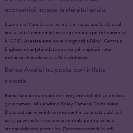
economică începe la sfârșitul anului
Economia Marii Britanii va intra în recesiune la sfârșitul
anului, criză economică care va continua pe tot parcursul
lui 2023. Aceasta este noua prognoză a Băncii Centrale
Engleze, enunțată odată cu anunțul majorării ratei
dobânzii cheie de astăzi. Rata dobânzii...
Banca Angliei nu poate opri inflația
ridicată
Banca Angliei nu poate opri creșterea inflației, a declarat
guvernatorul său Andrew Bailey Camerei Comunelor.
Discursul său vine într-un moment în care atât publicul,
cât și guvernul critică banca centrală pentru că nu a
stopat ridicarea prețurilor. Creșterea costului vieții...