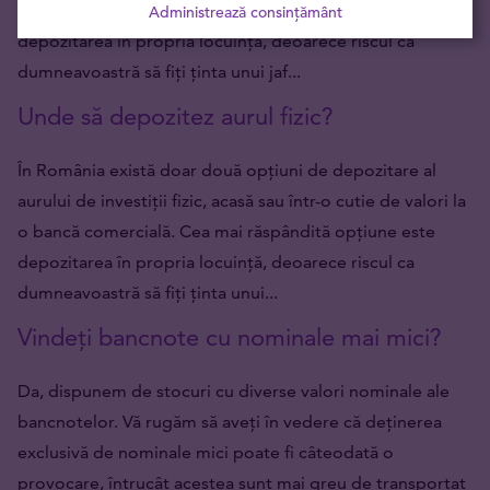
o bancă comercială. Cea mai răspândită opțiune este
Administrează consințământ
depozitarea în propria locuință, deoarece riscul ca
dumneavoastră să fiți ținta unui jaf...
Unde să depozitez aurul fizic?
În România există doar două opțiuni de depozitare al
aurului de investiții fizic, acasă sau într-o cutie de valori la
o bancă comercială. Cea mai răspândită opțiune este
depozitarea în propria locuință, deoarece riscul ca
dumneavoastră să fiți ținta unui...
Vindeți bancnote cu nominale mai mici?
Da, dispunem de stocuri cu diverse valori nominale ale
bancnotelor. Vă rugăm să aveți în vedere că deținerea
exclusivă de nominale mici poate fi câteodată o
provocare, întrucât acestea sunt mai greu de transportat