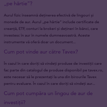
„pe hârtie”?
Aurul fizic înseamnă deținerea efectivă de lingouri și
monede de aur. Aurul „pe hârtie” include certificate de
creanță, ETF, conturi la brokeri și dețineri în bănci, care
investesc în aur în numele dumneavoastră. Aceste
instrumente vă oferă doar un document...
Cum pot vinde aur către Tavex?
În cazul în care doriți să vindeți produse de investiții care
fac parte din catalogul de produse disponibil pe tavex.ro,
este necesar să le prezentați la una din birourile Tavex
pentru evaluare. În cazul în care doriți să vindeți aur...
Cum pot cumpăra un lingou de aur de
investiții?