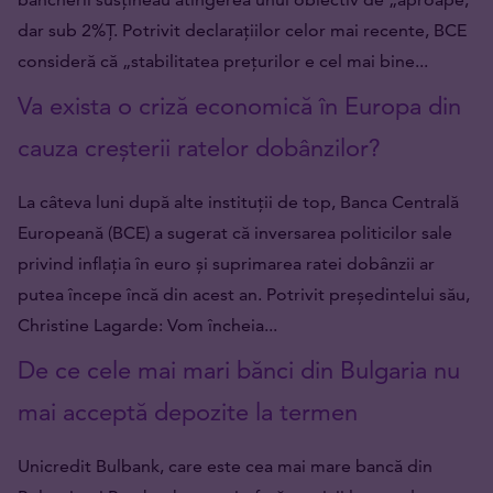
dar sub 2%Ț. Potrivit declarațiilor celor mai recente, BCE
consideră că „stabilitatea prețurilor e cel mai bine...
Va exista o criză economică în Europa din
cauza creșterii ratelor dobânzilor?
La câteva luni după alte instituții de top, Banca Centrală
Europeană (BCE) a sugerat că inversarea politicilor sale
privind inflația în euro și suprimarea ratei dobânzii ar
putea începe încă din acest an. Potrivit președintelui său,
Christine Lagarde: Vom încheia...
De ce cele mai mari bănci din Bulgaria nu
mai acceptă depozite la termen
Unicredit Bulbank, care este cea mai mare bancă din