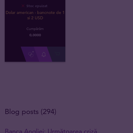
Stoc epuizat
Dolar american - bancnote de 1
si 2 USD
Cumpărăm
0
,
0000
Blog posts (294)
Banca Angliei: Următoarea criză