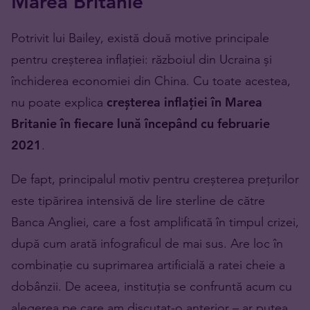
Marea Britanie
Potrivit lui Bailey, există două motive principale
pentru creșterea inflației: războiul din Ucraina și
închiderea economiei din China. Cu toate acestea,
nu poate explica
creșterea inflației în Marea
Britanie în fiecare lună începând cu februarie
2021
.
De fapt, principalul motiv pentru creșterea prețurilor
este tipărirea intensivă de lire sterline de către
Banca Angliei, care a fost amplificată în timpul crizei,
după cum arată infograficul de mai sus. Are loc în
combinație cu suprimarea artificială a ratei cheie a
dobânzii. De aceea, instituția se confruntă acum cu
alegerea pe care am discutat-o anterior – ar putea