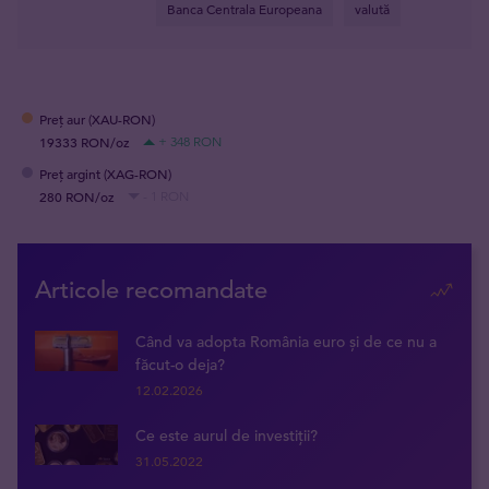
Banca Centrala Europeana
valută
Preț aur (XAU-RON)
19333 RON/oz
+ 348 RON
Preț argint (XAG-RON)
280 RON/oz
- 1 RON
Articole recomandate
Când va adopta România euro și de ce nu a
făcut-o deja?
12.02.2026
Ce este aurul de investiții?
31.05.2022