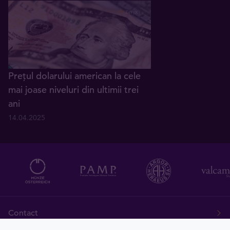
Prețul dolarului american la cele
mai joase niveluri din ultimii trei
ani
14.04.2025
Contact