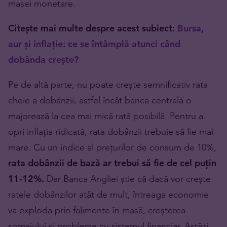
masei monetare.
Citește mai multe despre acest subiect:
Bursa,
aur și inflație: ce se întâmplă atunci când
dobânda crește?
Pe de altă parte, nu poate crește semnificativ rata
cheie a dobânzii, astfel încât banca centrală o
majorează la cea mai mică rată posibilă. Pentru a
opri inflația ridicată, rata dobânzii trebuie să fie mai
mare. Cu un indice al prețurilor de consum de 10%,
rata dobânzii de bază ar trebui să fie de cel puțin
11-12%.
Dar Banca Angliei știe că dacă vor crește
ratele dobânzilor atât de mult, întreaga economie
va exploda prin falimente în masă, creșterea
șomajului și probleme cu sistemul financiar. Astăzi,