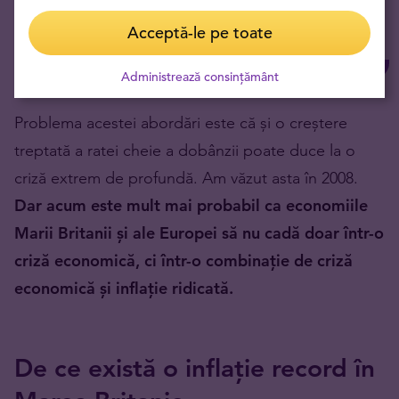
este să lăsăm inflația să revină la ținta noastră
Acceptă-le pe toate
și să atingem acest lucru fără a provoca o
ruptură inutilă în economie.
Administrează consințământ
Problema acestei abordări este că și o creștere
treptată a ratei cheie a dobânzii poate duce la o
criză extrem de profundă. Am văzut asta în 2008.
Dar acum este mult mai probabil ca economiile
Marii Britanii și ale Europei să nu cadă doar într-o
criză economică, ci într-o combinație de criză
economică și inflație ridicată.
De ce există o inflație record în