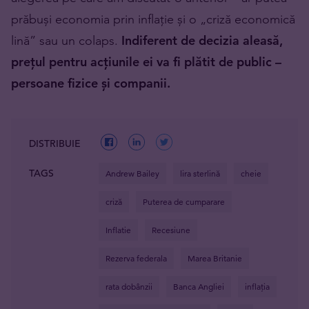
prăbuși economia prin inflație și o „criză economică
lină” sau un colaps.
Indiferent de decizia aleasă,
prețul pentru acțiunile ei va fi plătit de public –
persoane fizice și companii.
DISTRIBUIE
TAGS
Andrew Bailey
lira sterlină
cheie
criză
Puterea de cumparare
Inflatie
Recesiune
Rezerva federala
Marea Britanie
rata dobânzii
Banca Angliei
inflația