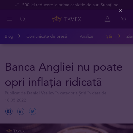
500 lei reducere la prima achiziție de aur. Sunați-ne.
Close
Blog
Comunicate de presă
Analize
Știri
Zia
Banca Angliei nu poate
opri inflația ridicată
Publicat de
Daniel Vasilev
în categoria
Știri
în data de
18.05.2022