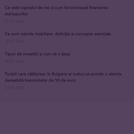
Ce este capitalul de risc și cum funcționează finanțarea
startupurilor
31.07.2026
Ce sunt valorile mobiliare: definiție și concepte esențiale
30.07.2026
Tipuri de investiții și cum să o alegi
29.07.2026
Turiștii care călătoresc în Bulgaria ar trebui să acorde o atenție
deosebită bancnotelor de 50 de euro
27.07.2026