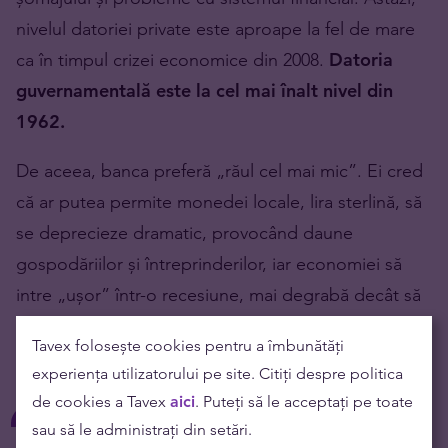
nivelul datoriei private este aproape la fel de mare
ca în timpul crizei economice din 2008.
Datoria
guvernamentală este la cel mai înalt nivel din
1962.
De aceea, banca preferă „răul cel mai mic”. Ei cred
că ar putea permite monedei locale, lira sterlină, să
se deprecieze dramatic, provocând daune
gospodăriilor și întreprinderilor, iar economiei să
intre „ușor” într-o recesiune, mai degrabă decât să
cadă brusc într-o criză economică. Iată ce a subliniat
Tavex folosește cookies pentru a îmbunătăți
Bailey personal, în fața parlamentarilor:
experiența utilizatorului pe site. Citiți despre politica
de cookies a Tavex
aici
. Puteți să le acceptați pe toate
sau să le administrați din setări.
Cel mai important lucru pe care îl putem face