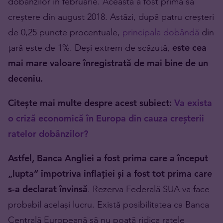
dobânzilor în februarie. Aceasta a fost prima sa
creștere din august 2018. Astăzi, după patru creșteri
de 0,25 puncte procentuale,
principala dobândă
din
țară este de 1%. Deși extrem de scăzută,
este cea
mai mare valoare înregistrată de mai bine de un
deceniu.
Citește mai multe despre acest subiect:
Va exista
o criză economică în Europa din cauza creșterii
ratelor dobânzilor?
Astfel, Banca Angliei a fost prima care a început
„lupta” împotriva inflației și a fost tot prima care
s-a declarat învinsă
. Rezerva Federală SUA va face
probabil același lucru. Există posibilitatea ca Banca
Centrală Europeană să nu poată ridica ratele