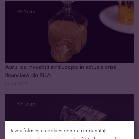
Aurul de investiții strălucește în actuala criză
financiară din SUA
04.04.2023
Tavex folosește cookies pentru a îmbunătăți