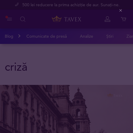
500 lei reducere la prima achiziție de aur. Sunați-ne.
Close
Blog
Comunicate de presă
Analize
Știri
Zia
criză