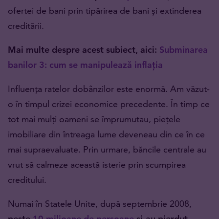
ofertei de bani prin tipărirea de bani și extinderea
creditării.
Mai multe despre acest subiect, aici:
Subminarea
banilor 3: cum se manipulează inflația
Influența ratelor dobânzilor este enormă. Am văzut-
o în timpul crizei economice precedente. În timp ce
tot mai mulți oameni se împrumutau, piețele
imobiliare din întreaga lume deveneau din ce în ce
mai supraevaluate. Prin urmare, băncile centrale au
vrut să calmeze această isterie prin scumpirea
creditului.
Numai în Statele Unite, după septembrie 2008,
peste
10 milioane de persoane
și-au pierdut