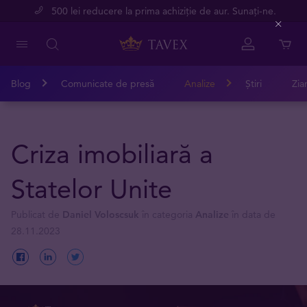
500 lei reducere la prima achiziție de aur. Sunați-ne.
Close
Blog
Comunicate de presă
Analize
Știri
Zia
Criza imobiliară a
Statelor Unite
Publicat de
Daniel Voloscsuk
în categoria
Analize
în data de
28.11.2023