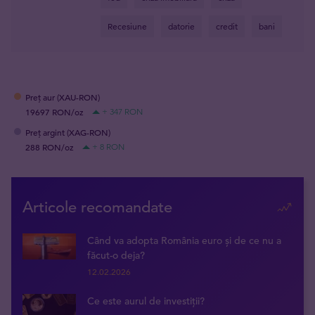
Recesiune
datorie
credit
bani
Preț aur (XAU-RON)
19697 RON/oz
+ 347 RON
Preț argint (XAG-RON)
288 RON/oz
+ 8 RON
Articole recomandate
Când va adopta România euro și de ce nu a
făcut-o deja?
12.02.2026
Ce este aurul de investiții?