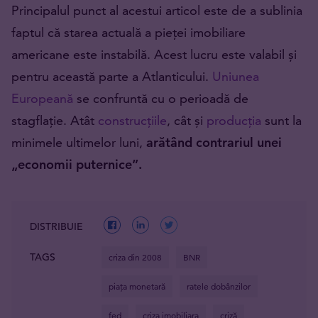
Principalul punct al acestui articol este de a sublinia
faptul că starea actuală a pieței imobiliare
americane este instabilă. Acest lucru este valabil și
pentru această parte a Atlanticului.
Uniunea
Europeană
se confruntă cu o perioadă de
stagflație. Atât
construcțiile
, cât și
producția
sunt la
minimele ultimelor luni,
arătând contrariul unei
„economii puternice”.
DISTRIBUIE
TAGS
criza din 2008
BNR
piața monetară
ratele dobânzilor
fed
criza imobiliara
criză