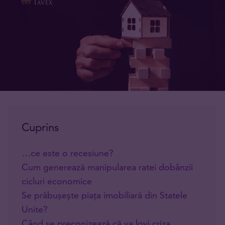
Cuprins
…ce este o recesiune?
Cum generează manipularea ratei dobânzii
cicluri economice
Se prăbușește piața imobiliară din Statele
Unite?
Când se preconizează că va lovi criza