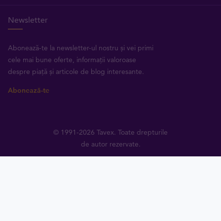
Newsletter
Abonează-te la newsletter-ul nostru și vei primi
cele mai bune oferte, informații valoroase
despre piață și articole de blog interesante.
Abonează-te
© 1991-2026 Tavex. Toate drepturile
de autor rezervate.