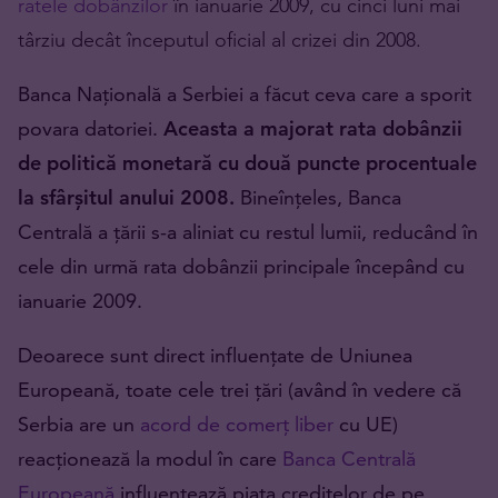
ratele dobânzilor
în ianuarie 2009, cu cinci luni mai
târziu decât începutul oficial al crizei din 2008.
Banca Națională a Serbiei a făcut ceva care a sporit
povara datoriei.
Aceasta a majorat rata dobânzii
de politică monetară cu două puncte procentuale
la sfârșitul anului 2008.
Bineînțeles, Banca
Centrală a țării s-a aliniat cu restul lumii, reducând în
cele din urmă rata dobânzii principale începând cu
ianuarie 2009.
Deoarece sunt direct influențate de Uniunea
Europeană, toate cele trei țări (având în vedere că
Serbia are un
acord de comerț liber
cu UE)
reacționează la modul în care
Banca Centrală
Europeană
influențează piața creditelor de pe