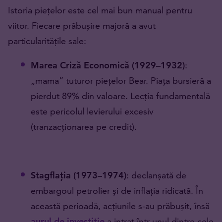
Istoria piețelor este cel mai bun manual pentru
viitor. Fiecare prăbușire majoră a avut
particularitățile sale:
Marea Criză Economică (1929–1932)
:
„mama” tuturor piețelor Bear. Piața bursieră a
pierdut 89% din valoare. Lecția fundamentală
este pericolul levierului excesiv
(tranzacționarea pe credit).
Stagflația (1973–1974)
: declanșată de
embargoul petrolier și de inflația ridicată. În
această perioadă, acțiunile s-au prăbușit, însă
aurul de investiție
a intrat într-unul dintre cele