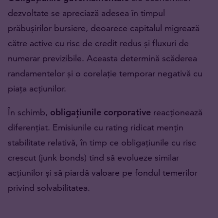
dezvoltate se apreciază adesea în timpul
prăbușirilor bursiere, deoarece capitalul migrează
către active cu risc de credit redus și fluxuri de
numerar previzibile. Aceasta determină scăderea
randamentelor și o corelație temporar negativă cu
piața acțiunilor.
În schimb,
obligațiunile corporative
reacționează
diferențiat. Emisiunile cu rating ridicat mențin
stabilitate relativă, în timp ce obligațiunile cu risc
crescut (junk bonds) tind să evolueze similar
acțiunilor și să piardă valoare pe fondul temerilor
privind solvabilitatea.