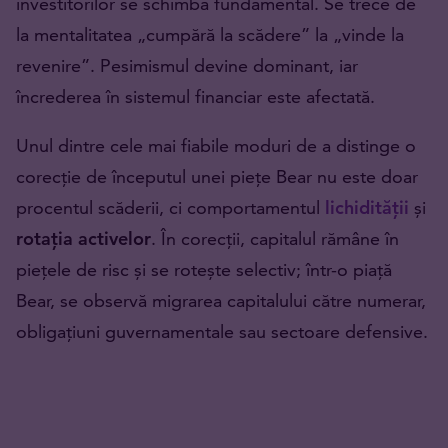
investitorilor se schimbă fundamental. Se trece de
la mentalitatea „cumpără la scădere” la „vinde la
revenire”. Pesimismul devine dominant, iar
încrederea în sistemul financiar este afectată.
Unul dintre cele mai fiabile moduri de a distinge o
corecție de începutul unei piețe Bear nu este doar
procentul scăderii, ci comportamentul
lichidității
și
rotația activelor
. În corecții, capitalul rămâne în
piețele de risc și se rotește selectiv; într-o piață
Bear, se observă migrarea capitalului către numerar,
obligațiuni guvernamentale sau sectoare defensive.