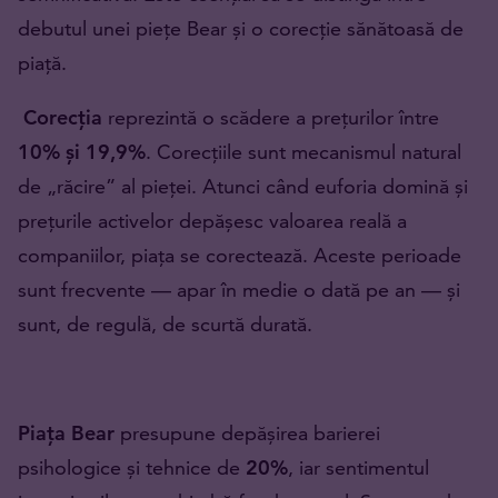
debutul unei piețe Bear și o corecție sănătoasă de
piață.
Corecția
reprezintă o scădere a prețurilor între
10% și 19,9%
. Corecțiile sunt mecanismul natural
de „răcire” al pieței. Atunci când euforia domină și
prețurile activelor depășesc valoarea reală a
companiilor, piața se corectează. Aceste perioade
sunt frecvente — apar în medie o dată pe an — și
sunt, de regulă, de scurtă durată.
Piața Bear
presupune depășirea barierei
psihologice și tehnice de
20%
, iar sentimentul