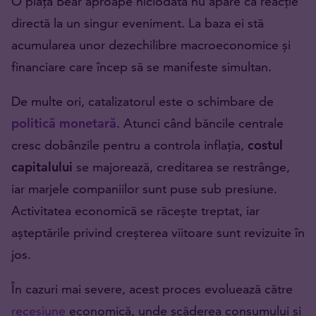
O piață Bear aproape niciodată nu apare ca reacție
directă la un singur eveniment. La baza ei stă
acumularea unor dezechilibre macroeconomice și
financiare care încep să se manifeste simultan.
De multe ori, catalizatorul este o schimbare de
politică monetară
. Atunci când băncile centrale
cresc dobânzile pentru a controla inflația,
costul
capitalului
se majorează, creditarea se restrânge,
iar marjele companiilor sunt puse sub presiune.
Activitatea economică se răcește treptat, iar
așteptările privind creșterea viitoare sunt revizuite în
jos.
În cazuri mai severe, acest proces evoluează către
recesiune
economică, unde scăderea consumului și