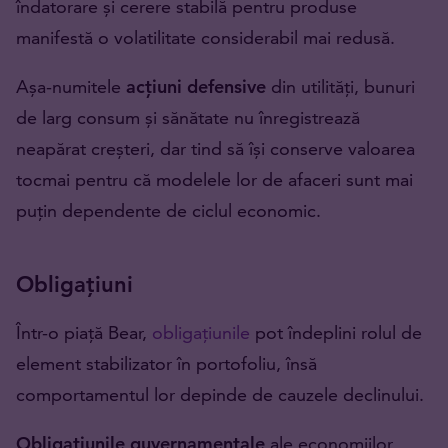
îndatorare și cerere stabilă pentru produse
manifestă o volatilitate considerabil mai redusă.
Așa-numitele
acțiuni defensive
din utilități, bunuri
de larg consum și sănătate nu înregistrează
neapărat creșteri, dar tind să își conserve valoarea
tocmai pentru că modelele lor de afaceri sunt mai
puțin dependente de ciclul economic.
Obligațiuni
Într-o piață Bear,
obligațiunile
pot îndeplini rolul de
element stabilizator în portofoliu, însă
comportamentul lor depinde de cauzele declinului.
Obligațiunile guvernamentale
ale economiilor