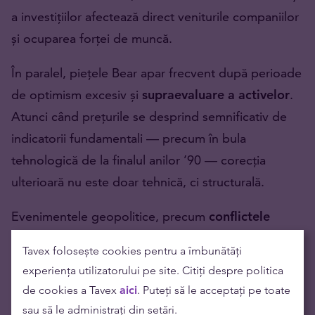
a investițiilor afectează direct veniturile companiilor
și ocuparea forței de muncă.
În paralel, piețele Bear apar frecvent după perioade
de optimism excesiv și
supraevaluare a activelor
.
Atunci când prețurile se desprind semnificativ de
indicatorii fundamentali — precum în bula
tehnologică de la finalul anilor ’90 — corecția
ulterioară nu este doar tehnică, ci structurală.
Evenimentele geopolitice, precum
conflictele
armate, sancțiunile sau tensiunile comerciale
Tavex folosește cookies pentru a îmbunătăți
majore
, pot accelera procesul prin amplificarea
experiența utilizatorului pe site. Citiți despre politica
incertitudinii și perturbarea relațiilor economice deja
de cookies a Tavex
aici
. Puteți să le acceptați pe toate
fragile.
sau să le administrați din setări.