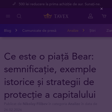
500 lei reducere la prima achiziție de aur. Sunați-ne.
Close
Blog
Comunicate de presă
Analize
Știri
Zia
Ce este o piață Bear:
semnificație, exemple
istorice și strategii de
protecție a capitalului
Publicat de
Nikolay Filibev
în categoria
Analize
în data de
26.02.2026