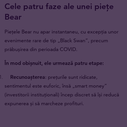
Cele patru faze ale unei piețe
Bear
Piețele Bear nu apar instantaneu, cu excepția unor
evenimente rare de tip „Black Swan”, precum
prăbușirea din perioada COVID.
În mod obișnuit, ele urmează patru etape:
Recunoașterea
: prețurile sunt ridicate,
sentimentul este euforic, însă „smart money”
(investitorii instituționali) încep discret să își reducă
expunerea și să marcheze profituri.