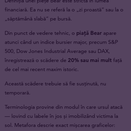
Definiția unei piețe Bear este strictă în lumea
financiară. Ea nu se referă la o „zi proastă” sau la o
„săptămână slabă” pe bursă.
Din punct de vedere tehnic, o
piață Bear
apare
atunci când un indice bursier major, precum S&P
500, Dow Jones Industrial Average sau DAX,
înregistrează o scădere de
20% sau mai mult
față
de cel mai recent maxim istoric.
Această scădere trebuie să fie susținută, nu
temporară.
Terminologia provine din modul în care ursul atacă
— lovind cu labele în jos și imobilizând victima la
sol. Metafora descrie exact mișcarea graficelor: