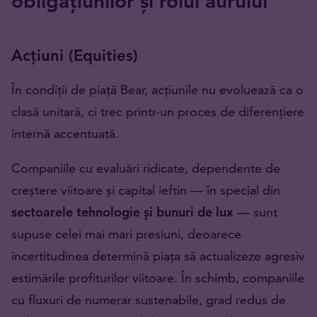
obligațiunilor și rolul aurului
Acțiuni (Equities)
În condiții de piață Bear, acțiunile nu evoluează ca o
clasă unitară, ci trec printr-un proces de diferențiere
internă accentuată.
Companiile cu evaluări ridicate, dependente de
creștere viitoare și capital ieftin — în special din
sectoarele tehnologie și bunuri de lux
— sunt
supuse celei mai mari presiuni, deoarece
incertitudinea determină piața să actualizeze agresiv
estimările profiturilor viitoare. În schimb, companiile
cu fluxuri de numerar sustenabile, grad redus de