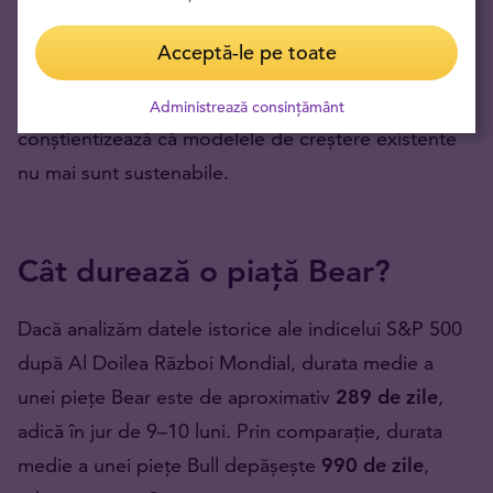
Este important de înțeles că, în majoritatea
Acceptă-le pe toate
cazurilor, prețurile nu reacționează la evenimentele
negative în sine, ci la momentul în care piața
Administrează consințământ
conștientizează că modelele de creștere existente
nu mai sunt sustenabile.
Cât durează o piață Bear?
Dacă analizăm datele istorice ale indicelui S&P 500
după Al Doilea Război Mondial, durata medie a
unei piețe Bear este de aproximativ
289 de zile
,
adică în jur de 9–10 luni. Prin comparație, durata
medie a unei piețe Bull depășește
990 de zile
,