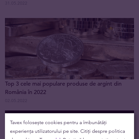
31.05.2022
Top 3 cele mai populare produse de argint din
România în 2022
02.05.2022
Tavex folosește cookies pentru a îmbunătăți
experiența utilizatorului pe site. Citiți despre politica