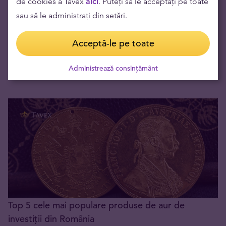
de cookies a Tavex
aici
. Puteți să le acceptați pe toate
sau să le administrați din setări.
Acceptă-le pe toate
Investiția în aur, partea 1: aurul de investiții
Administrează consințământ
18.03.2022
Top 5 cele mai populare produse de aur de
investiții din România