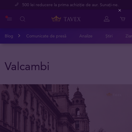
500 lei reducere la prima achiziție de aur. Sunați-ne.
Close
Blog
Comunicate de presă
Analize
Știri
Zia
Valcambi