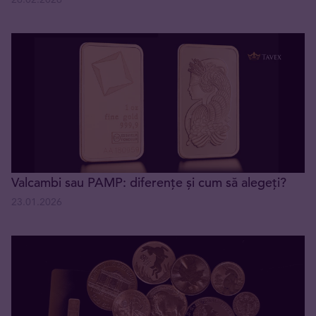
Valcambi sau PAMP: diferențe și cum să alegeți?
23.01.2026