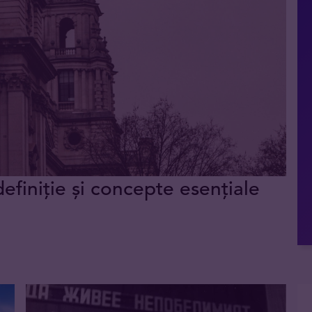
definiție și concepte esențiale