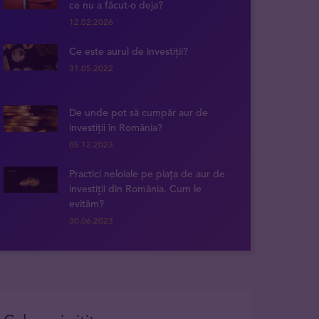
ce nu a făcut-o deja?
12.02.2026
Ce este aurul de investiții?
31.05.2022
De unde pot să cumpăr aur de
investiții în România?
05.12.2023
Practici neloiale pe piața de aur de
investiții din România. Cum le
evităm?
30.06.2023