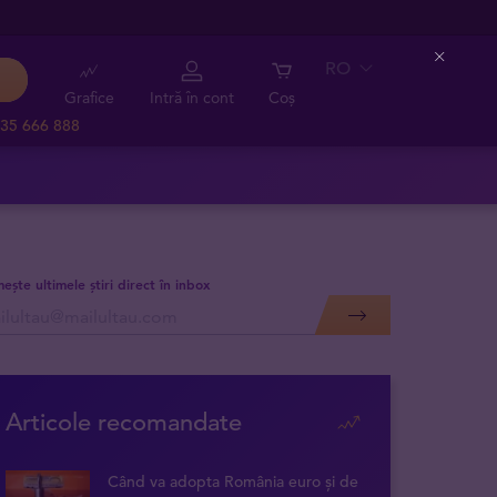
RO
Close
Grafice
Intră în cont
Coș
35 666 888
mește ultimele știri direct în inbox
Articole recomandate
Când va adopta România euro și de