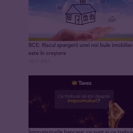
BCE: Riscul spargerii unei noi bule imobilia
este în creștere
19.11.2021
Împrumuturile bancare: ce sunt și ce trebui