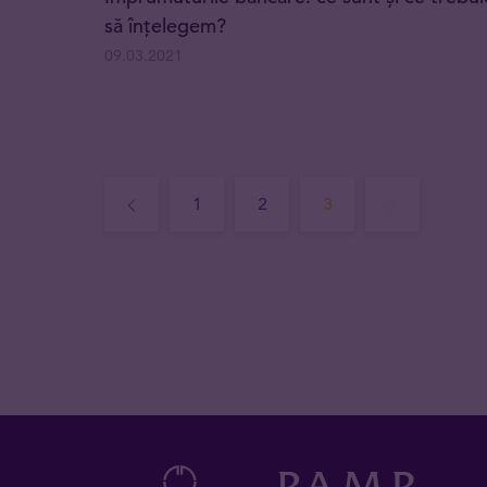
să înțelegem?
09.03.2021
1
2
3