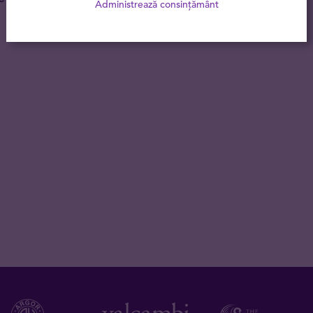
Administrează consințământ
23.02.2021