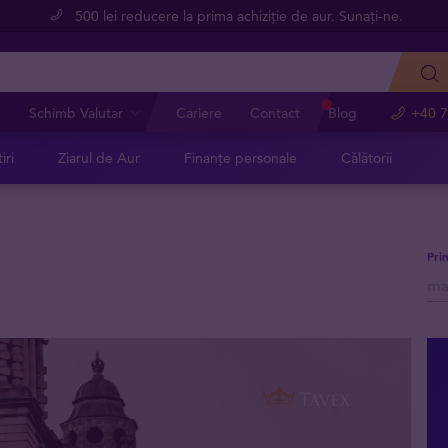
500 lei reducere la prima achiziție de aur. Sunați-ne.
e
Schimb Valutar
Cariere
Contact
Blog
+40 7
iri
Ziarul de Aur
Finanțe personale
Călătorii
Pri