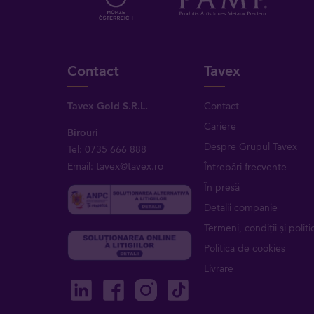
Contact
Tavex
Tavex Gold S.R.L.
Contact
Cariere
Birouri
Despre Grupul Tavex
Tel: 0735 666 888
Email: tavex@tavex.ro
Întrebări frecvente
În presă
Detalii companie
Termeni, condiții și politic
Politica de cookies
Livrare