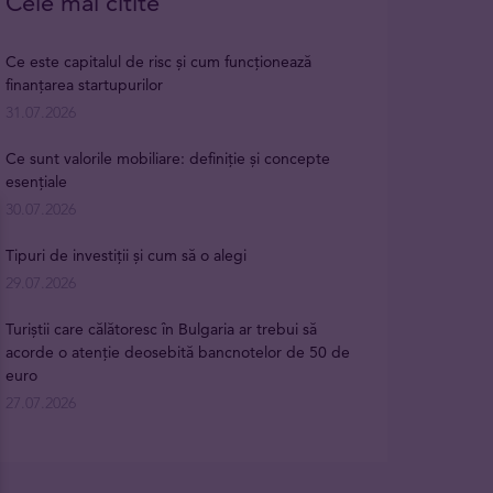
Cele mai citite
Ce este capitalul de risc și cum funcționează
finanțarea startupurilor
31.07.2026
Ce sunt valorile mobiliare: definiție și concepte
esențiale
30.07.2026
Tipuri de investiții și cum să o alegi
29.07.2026
Turiștii care călătoresc în Bulgaria ar trebui să
acorde o atenție deosebită bancnotelor de 50 de
euro
27.07.2026