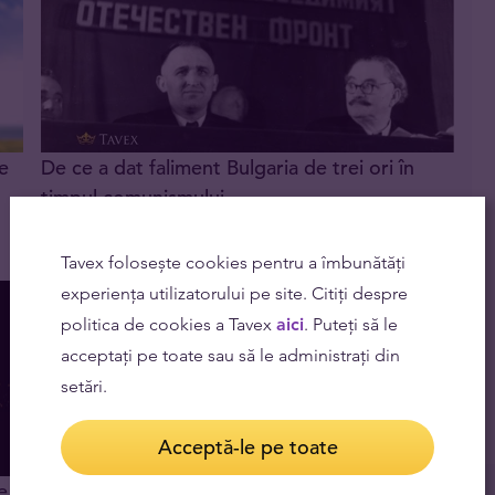
re
De ce a dat faliment Bulgaria de trei ori în
timpul comunismului
12.11.2021
Tavex folosește cookies pentru a îmbunătăți
experiența utilizatorului pe site. Citiți despre
politica de cookies a Tavex
aici
. Puteți să le
acceptați pe toate sau să le administrați din
setări.
Acceptă-le pe toate
e
Principalele forme de depozit