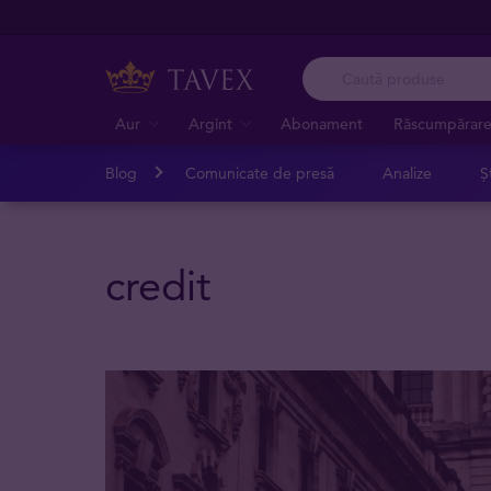
Aur
Argint
Abonament
Răscumpărar
Blog
Comunicate de presă
Analize
Șt
credit