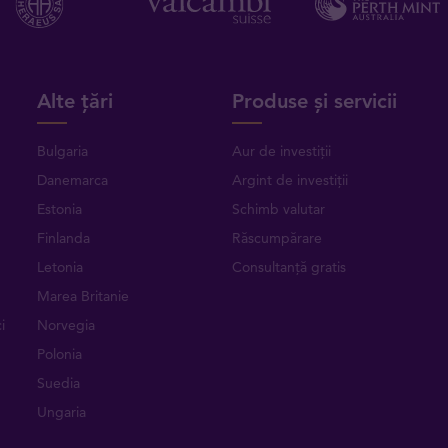
Alte țări
Produse și servicii
Bulgaria
Aur de investiții
Danemarca
Argint de investiții
Estonia
Schimb valutar
Finlanda
Răscumpărare
Letonia
Consultanță gratis
Marea Britanie
i
Norvegia
Polonia
Suedia
Ungaria