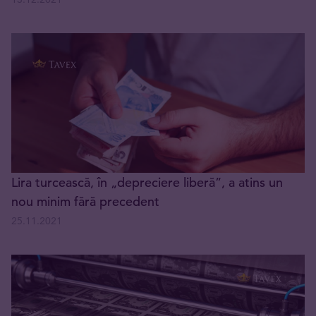
Lira turcească, în „depreciere liberă”, a atins un
nou minim fără precedent
25.11.2021