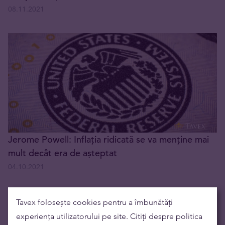
08.11.2021
Jerome Powell: Inflația ridicată se va menține mai
mult decât era de așteptat
04.10.2021
Tavex folosește cookies pentru a îmbunătăți
Cele mai citite
experiența utilizatorului pe site. Citiți despre politica