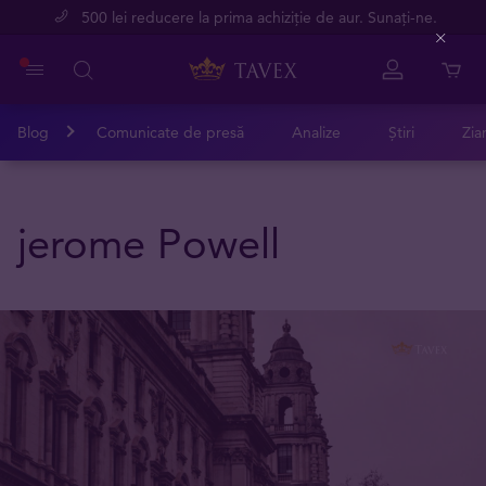
500 lei reducere la prima achiziție de aur. Sunați-ne.
Close
Blog
Comunicate de presă
Analize
Știri
Zia
jerome Powell