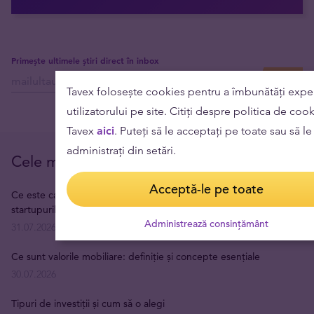
Primește ultimele știri direct în inbox
Tavex folosește cookies pentru a îmbunătăți expe
utilizatorului pe site. Citiți despre politica de coo
Tavex
aici
. Puteți să le acceptați pe toate sau să le
administrați din setări.
Cele mai citite
Acceptă-le pe toate
Ce este capitalul de risc și cum funcționează finanțarea
startupurilor
Administrează consințământ
31.07.2026
Ce sunt valorile mobiliare: definiție și concepte esențiale
30.07.2026
Tipuri de investiții și cum să o alegi