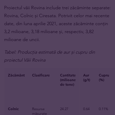
Proiectul văii Rovina include trei zăcăminte separate:
Rovina, Colnic și Ciresata. Potrivit celor mai recente
date, din luna aprilie 2021, aceste zăcăminte conțin
3,2 milioane, 3,18 milioane și, respectiv, 3,82
milioane de uncii.
Tabel: Producția estimată de aur și cupru din
proiectul Văii Rovina
Zăcământ
Clasificare
Cantitate
Aur
Cupru
(milioane
(g
/t)
(%)
de tone)
Colnic
Resurse
24.27
0.64
0.11%
măsurate