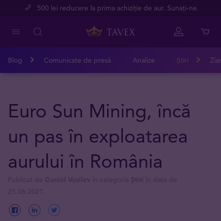
500 lei reducere la prima achiziție de aur. Sunați-ne.
Blog
Comunicate de presă
Analize
Știri
Zia
Euro Sun Mining, încă
un pas în exploatarea
aurului în România
Publicat de
Daniel Vasilev
în categoria
Știri
în data de
25.06.2021