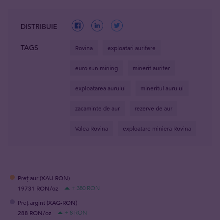
DISTRIBUIE
TAGS
Rovina
exploatari aurifere
euro sun mining
minerit aurifer
exploatarea aurului
mineritul aurului
zacaminte de aur
rezerve de aur
Valea Rovina
exploatare miniera Rovina
Preț aur (XAU-RON)
19731 RON/oz
+ 380 RON
Preț argint (XAG-RON)
288 RON/oz
+ 8 RON