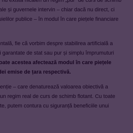
ale și guvernele intervin – chiar dacă nu direct, ci
uielilor publice – în modul în care piețele financiare
ală, fie că vorbim despre stabilirea artificială a
 garantate de stat sau pur și simplu împrumuturi
oate acestea afectează modul în care piețele
dei emise de țara respectivă.
enție – care denaturează valoarea obiectivă a
n regim real de curs de schimb flotant. Cu toate
cte, putem contura cu siguranță beneficiile unui