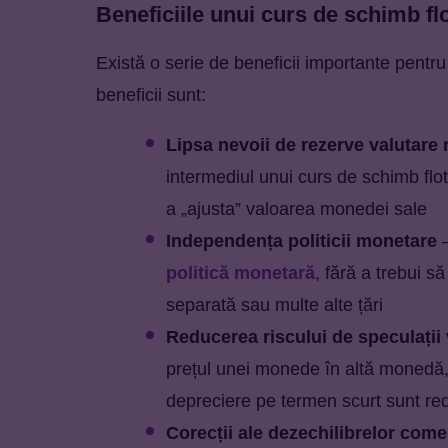
Beneficiile unui curs de schimb fl
Există o serie de beneficii importante pentru
beneficii sunt:
Lipsa nevoii de rezerve valutare 
intermediul unui curs de schimb flot
a „ajusta” valoarea monedei sale
Independența politicii monetare
–
politică monetară
, fără a trebui s
separată sau multe alte țări
Reducerea riscului de speculații 
prețul unei monede în altă monedă, 
depreciere pe termen scurt sunt re
Corecții ale dezechilibrelor come