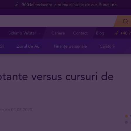
500 lei reducere la prima achiziție de aur. Sunați-ne.
e
Schimb Valutar
Cariere
Contact
Blog
+40 7
iri
Ziarul de Aur
Finanțe personale
Călătorii
otante versus cursuri de
ata de 05.08.2025