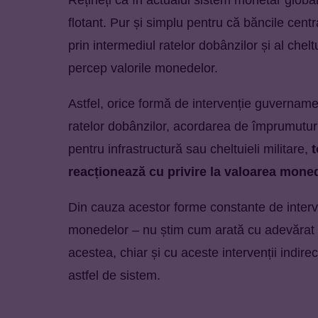
flotant. Pur și simplu pentru că băncile centr
prin intermediul ratelor dobânzilor și al chelt
percep valorile monedelor.
Astfel, orice formă de intervenție guvernament
ratelor dobânzilor, acordarea de împrumuturi
pentru infrastructură sau cheltuieli militare,
t
reacționează cu privire la valoarea mone
Din cauza acestor forme constante de interv
monedelor – nu știm cum arată cu adevărat u
acestea, chiar și cu aceste intervenții indire
astfel de sistem.