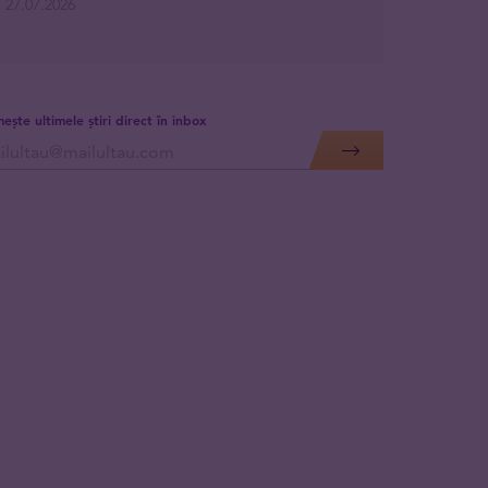
27.07.2026
mește ultimele știri direct în inbox