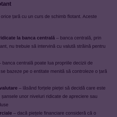
otant
 orice țară cu un curs de schimb flotant. Aceste
ridicate la banca centrală
– banca centrală, prin
ant, nu trebuie să intervină cu valută străină pentru
 banca centrală poate lua propriile decizii de
ă se bazeze pe o entitate menită să controleze o țară
valutare
– lăsând forțele pieței să decidă care este
șansele unor niveluri ridicate de apreciere sau
duse
rciale
– dacă piețele financiare consideră că o