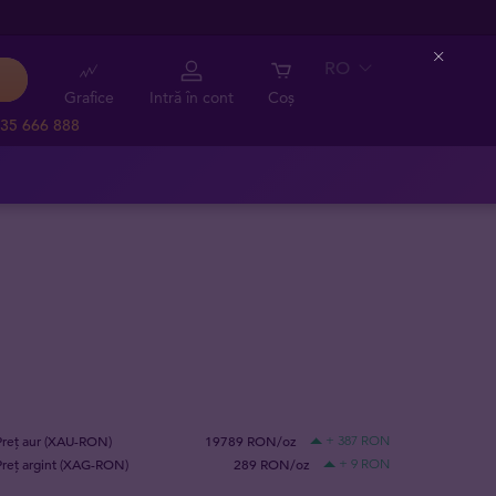
RO
Close
Grafice
Intră în cont
Coș
35 666 888
Preț aur (XAU-RON)
19789 RON/oz
+ 387 RON
Preț argint (XAG-RON)
289 RON/oz
+ 9 RON