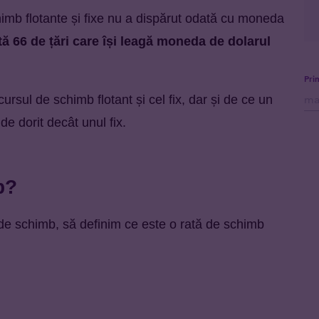
himb flotante și fixe nu a dispărut odată cu moneda
stă 66 de țări care își leagă moneda de dolarul
Pri
 cursul de schimb flotant și cel fix, dar și de ce un
e dorit decât unul fix.
b?
e de schimb, să definim ce este o rată de schimb