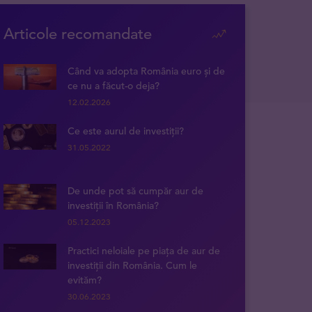
Articole recomandate
Când va adopta România euro și de
ce nu a făcut-o deja?
12.02.2026
Ce este aurul de investiții?
31.05.2022
De unde pot să cumpăr aur de
investiții în România?
05.12.2023
Practici neloiale pe piața de aur de
investiții din România. Cum le
evităm?
30.06.2023