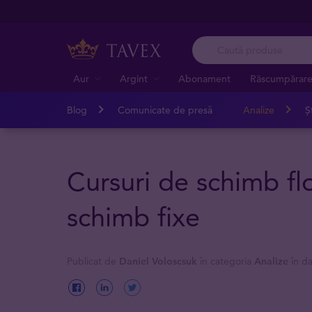
Aur
Argint
Abonament
Răscumpărar
Blog
Comunicate de presă
Analize
Șt
Cursuri de schimb fl
schimb fixe
Publicat de
Daniel Voloscsuk
în categoria
Analize
în d