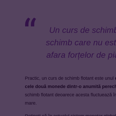
Un curs de schimb
schimb care nu este
afara forțelor de pia
Practic, un curs de schimb flotant este unul
cele două monede dintr-o anumită perec
schimb flotant deoarece acesta fluctuează î
mare.
Rețineți că în actualul sistem monetar globa