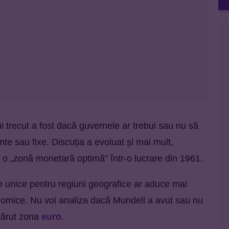
ui trecut a fost dacă guvernele ar trebui sau nu să
nte sau fixe. Discuția a evoluat și mai mult,
o „zonă monetară optimă” într-o lucrare din 1961.
 unice pentru regiuni geografice ar aduce mai
onomice. Nu voi analiza dacă Mundell a avut sau nu
părut zona
euro
.