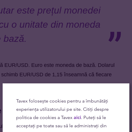
tar este prețul monedei
t cu o unitate din moneda
 bază.
ară EUR/USD. Euro este moneda de bază. Dolarul
de schimb EUR/USD de 1,15 înseamnă că fiecare
Tavex folosește cookies pentru a îmbunătăți
e
experiența utilizatorului pe site. Citiți despre
politica de cookies a Tavex
aici
. Puteți să le
acceptați pe toate sau să le administrați din
ul următor: