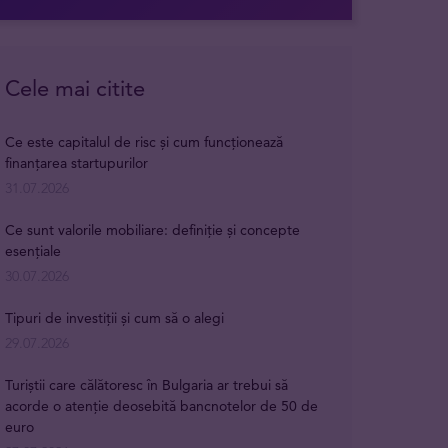
Cele mai citite
Ce este capitalul de risc și cum funcționează
finanțarea startupurilor
31.07.2026
Ce sunt valorile mobiliare: definiție și concepte
esențiale
30.07.2026
Tipuri de investiții și cum să o alegi
29.07.2026
Turiștii care călătoresc în Bulgaria ar trebui să
acorde o atenție deosebită bancnotelor de 50 de
euro