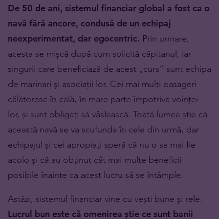
De 50 de ani, sistemul financiar global a fost ca o
navă fără ancore, condusă de un echipaj
neexperimentat, dar egocentric.
Prin urmare,
acesta se mișcă după cum solicită căpitanul, iar
singurii care beneficiază de acest „curs” sunt echipa
de marinari și asociații lor. Cei mai mulți pasageri
călătoresc în cală, în mare parte împotriva voinței
lor, și sunt obligați să vâslească. Toată lumea știe că
această navă se va scufunda în cele din urmă, dar
echipajul și cei apropiați speră că nu o sa mai fie
acolo și că au obținut cât mai multe beneficii
posibile înainte ca acest lucru să se întâmple.
Astăzi, sistemul financiar vine cu vești bune și rele.
Lucrul bun este că omenirea știe ce sunt banii