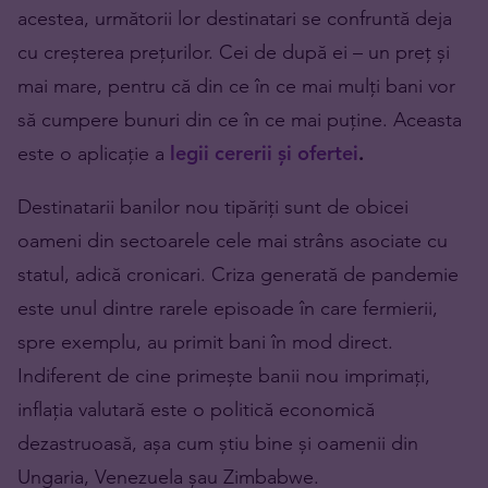
acestea, următorii lor destinatari se confruntă deja
cu creșterea prețurilor. Cei de după ei – un preț și
mai mare, pentru că din ce în ce mai mulți bani vor
să cumpere bunuri din ce în ce mai puține. Aceasta
este o aplicație a
legii cererii și ofertei
.
Destinatarii banilor nou tipăriți sunt de obicei
oameni din sectoarele cele mai strâns asociate cu
statul, adică cronicari. Criza generată de pandemie
este unul dintre rarele episoade în care fermierii,
spre exemplu, au primit bani în mod direct.
Indiferent de cine primește banii nou imprimați,
inflația valutară este o politică economică
dezastruoasă, așa cum știu bine și oamenii din
Ungaria, Venezuela șau Zimbabwe.