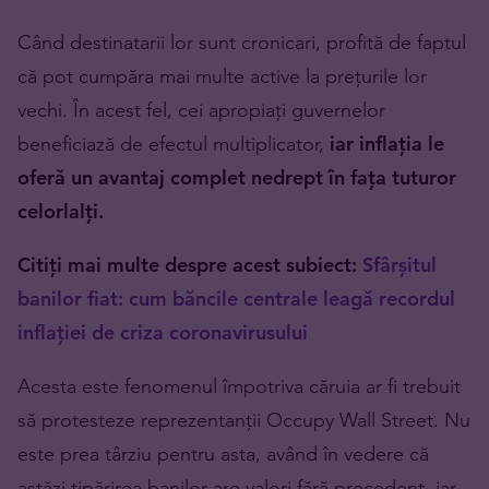
Când destinatarii lor sunt cronicari, profită de faptul
că pot cumpăra mai multe active la prețurile lor
vechi. În acest fel, cei apropiați guvernelor
beneficiază de efectul multiplicator,
iar inflația le
oferă un avantaj complet nedrept în fața tuturor
celorlalți.
Citiți mai multe despre acest subiect:
Sfârșitul
banilor fiat: cum băncile centrale leagă recordul
inflației de criza coronavirusului
Acesta este fenomenul împotriva căruia ar fi trebuit
să protesteze reprezentanții Occupy Wall Street. Nu
este prea târziu pentru asta, având în vedere că
astăzi tipărirea banilor are valori fără precedent, iar