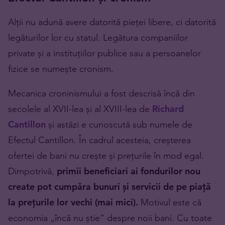
Alții nu adună avere datorită pieței libere, ci datorită
legăturilor lor cu statul. Legătura companiilor
private și a instituțiilor publice sau a persoanelor
fizice se numește cronism.
Mecanica croninismului a fost descrisă încă din
secolele al XVII-lea și al XVIII-lea de
Richard
Cantillon
și astăzi e cunoscută sub numele de
Efectul Cantillon. În cadrul acesteia, creșterea
ofertei de bani nu crește și prețurile în mod egal.
Dimpotrivă,
primii beneficiari ai fondurilor nou
create pot cumpăra bunuri și servicii de pe piață
la prețurile lor vechi (mai mici).
Motivul este că
economia „încă nu știe” despre noii bani. Cu toate