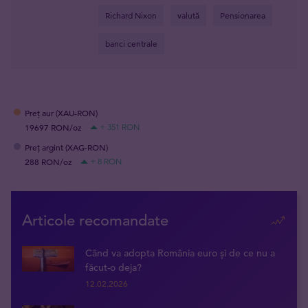
Richard Nixon
valută
Pensionarea
banci centrale
Preț aur (XAU-RON)
19697 RON/oz
+ 351 RON
Preț argint (XAG-RON)
288 RON/oz
+ 8 RON
Articole recomandate
Când va adopta România euro și de ce nu a
făcut-o deja?
12.02.2026