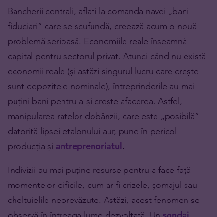
Bancherii centrali, aflați la comanda navei „bani
fiduciari” care se scufundă, creează acum o nouă
problemă serioasă. Economiile reale înseamnă
capital pentru sectorul privat. Atunci când nu există
economii reale (și astăzi singurul lucru care crește
sunt depozitele nominale), întreprinderile au mai
puțini bani pentru a-și crește afacerea. Astfel,
manipularea ratelor dobânzii, care este „posibilă”
datorită lipsei etalonului aur, pune în pericol
producția și
antreprenoriatul
.
Indivizii au mai puține resurse pentru a face față
momentelor dificile, cum ar fi crizele, șomajul sau
cheltuielile neprevăzute. Astăzi, acest fenomen se
observă în întreaga lume dezvoltată. Un
sondaj