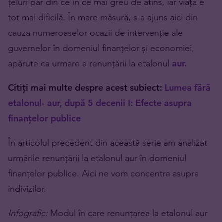
țeluri par din ce în ce mai greu de atins, iar viața e
tot mai dificilă. În mare măsură, s-a ajuns aici din
cauza numeroaselor ocazii de intervenție ale
guvernelor în domeniul finanțelor și economiei,
apărute ca urmare a renunțării la etalonul
aur.
Citiți mai multe despre acest subiect:
Lumea fără
etalonul- aur, după 5 decenii I: Efecte asupra
finanțelor publice
În articolul precedent din această serie am analizat
urmările renunțării la etalonul aur în domeniul
finanțelor publice. Aici ne vom concentra asupra
indivizilor.
Infografic:
Modul în care renunțarea la etalonul aur