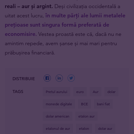
reali – aur și argint.
Deși civilizația occidentală a
uitat acest lucru,
în multe părți ale lumii metalele
prețioase sunt singura formă preferată de
economisire.
Vestea proastă este că, dacă nu ne
amintim repede, avem șanse și mai mari pentru
prăbușirea financiară.
DISTRIBUIE
TAGS
Pretul aurului
euro
Aur
dolar
monede digitale
BCE
bani fiat
dolar american
etalon aur
etalonul de aur
etalon
dolar aur