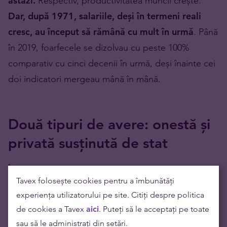
astăzi.
Respectiv, productivitatea muncii crește.
Dar, după 1971, salariile, deși în termeni reali
cresc, au început să rămână cu mult în urmă
. Până
în 2019, foarfecele se dizolvau cu peste 100%
comparativ cu cinci decenii în urmă, deși înainte cei
doi indicatori mergeau mână în mână.
Două tipuri de avere: onestă și
privată susținută de stat
În urmă cu 12 ani, lumea a fost sfâșiată de
Tavex folosește cookies pentru a îmbunătăți
protestele
Occupy Wall Street
împotriva celor mai
experiența utilizatorului pe site. Citiți despre politica
bogați 1% din populație. Potrivit manifestanților de
de cookies a Tavex
aici
. Puteți să le acceptați pe toate
la acea vreme, averea lor ar trebui luată prin
sau să le administrați din setări.