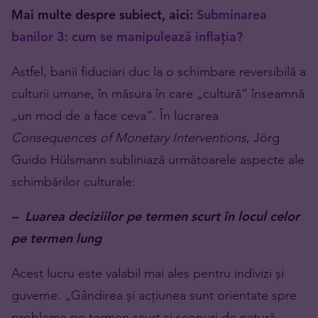
Mai multe despre subiect, aici:
Subminarea
banilor 3: cum se manipulează inflația?
Astfel, banii fiduciari duc la o schimbare reversibilă a
culturii umane, în măsura în care „cultură” înseamnă
„un mod de a face ceva”. În lucrarea
Consequences of Monetary Interventions
, Jörg
Guido Hülsmann subliniază următoarele aspecte ale
schimbărilor culturale:
– Luarea deciziilor pe termen scurt în locul celor
pe termen lung
Acest lucru este valabil mai ales pentru indivizi și
guverne. „Gândirea și acțiunea sunt orientate spre
probleme pe termen scurt și scopuri de natură