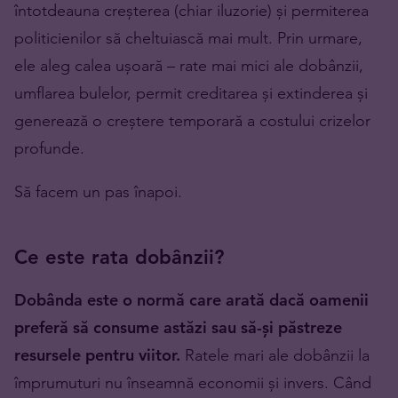
întotdeauna creșterea (chiar iluzorie) și permiterea
politicienilor să cheltuiască mai mult. Prin urmare,
ele aleg calea ușoară – rate mai mici ale dobânzii,
umflarea bulelor, permit creditarea și extinderea și
generează o creștere temporară a costului crizelor
profunde.
Să facem un pas înapoi.
Ce este rata dobânzii?
Dobânda este o normă care arată dacă oamenii
preferă să consume astăzi sau să-și păstreze
resursele pentru viitor.
Ratele mari ale dobânzii la
împrumuturi nu înseamnă economii și invers. Când