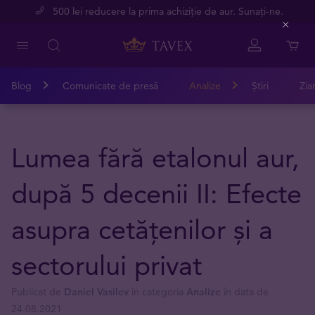
500 lei reducere la prima achiziție de aur. Sunați-ne.
Close
Blog
Comunicate de presă
Analize
Știri
Zia
Lumea fără etalonul aur,
după 5 decenii II: Efecte
asupra cetățenilor și a
sectorului privat
Publicat de
Daniel Vasilev
în categoria
Analize
în data de
24.08.2021