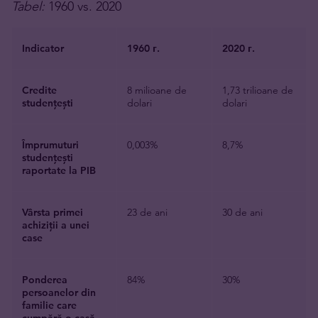
Tabel:
1960 vs. 2020
Indicator
1960 г.
2020 г.
Credite
8 milioane de
1,73 trilioane de
studențești
dolari
dolari
Împrumuturi
0,003%
8,7%
studențești
raportate la PIB
Vârsta primei
23 de ani
30 de ani
achiziții a unei
case
Ponderea
84%
30%
persoanelor din
familie
care