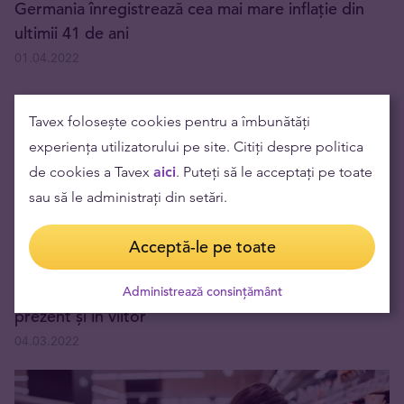
Germania înregistrează cea mai mare inflație din
ultimii 41 de ani
01.04.2022
Tavex folosește cookies pentru a îmbunătăți
experiența utilizatorului pe site. Citiți despre politica
de cookies a Tavex
aici
. Puteți să le acceptați pe toate
sau să le administrați din setări.
Acceptă-le pe toate
Sancțiunile financiare impuse Rusiei - efecte în
Administrează consințământ
prezent și în viitor
04.03.2022