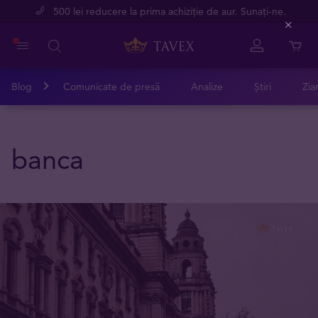
500 lei reducere la prima achiziție de aur. Sunați-ne.
Close
Blog
Comunicate de presă
Analize
Știri
Zia
banca