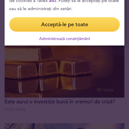
de cookies a Tavex
aici
. Puteți să le acceptați pe toate
sau să le administrați din setări.
Creditele ipotecare și ratele dobânzilor
Acceptă-le pe toate
19.01.2024
Administrează consințământ
Este aurul o investiție bună în vremuri de criză?
03.01.2024