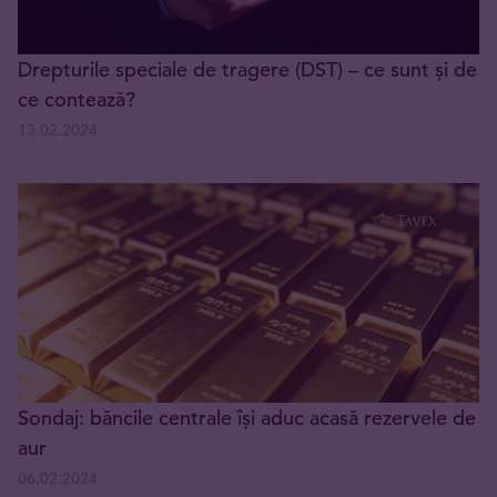
Drepturile speciale de tragere (DST) – ce sunt și de
ce contează?
13.02.2024
Sondaj: băncile centrale își aduc acasă rezervele de
aur
06.02.2024