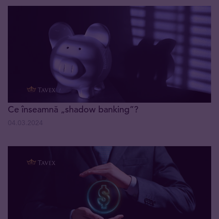
Ce înseamnă „shadow banking”?
04.03.2024