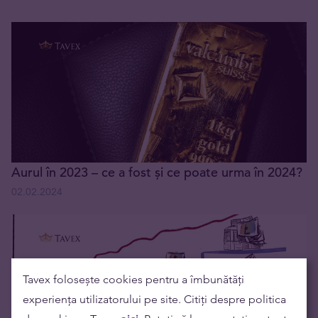
Aurul în 2023 – ce a fost și ce poate urma în 2024?
02.02.2024
Tavex folosește cookies pentru a îmbunătăți
experiența utilizatorului pe site. Citiți despre politica