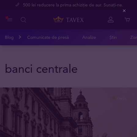
500 lei reducere la prima achiziție de aur. Sunați-ne.
Close
Blog
Comunicate de presă
Analize
Știri
Zia
banci centrale