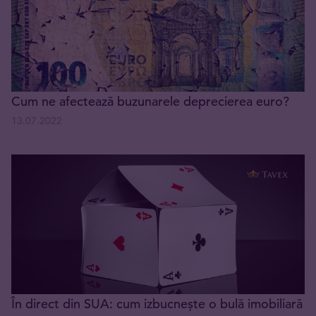
Cum ne afectează buzunarele deprecierea euro?
13.07.2022
În direct din SUA: cum izbucnește o bulă imobiliară