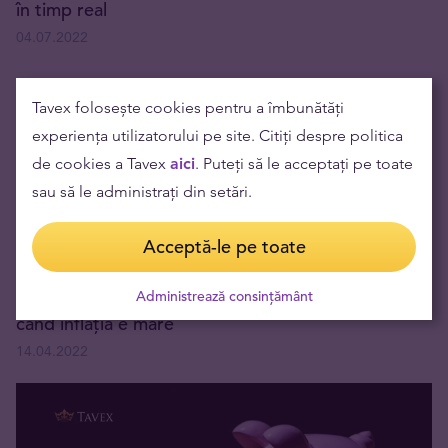
în timp real
04.07.2022
Tavex folosește cookies pentru a îmbunătăți
experiența utilizatorului pe site. Citiți despre politica
de cookies a Tavex
aici
. Puteți să le acceptați pe toate
sau să le administrați din setări.
Acceptă-le pe toate
Trei motive pentru a investi, în loc să cheltuiești,
Administrează consințământ
când inflația e mare
14.04.2022