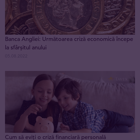
Banca Angliei: Următoarea criză economică începe
la sfârșitul anului
05.08.2022
Cum să eviți o criză financiară personală