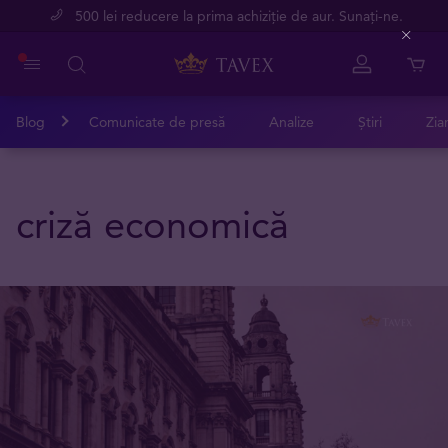
500 lei reducere la prima achiziție de aur. Sunați-ne.
Close
Blog
Comunicate de presă
Analize
Știri
Zia
criză economică