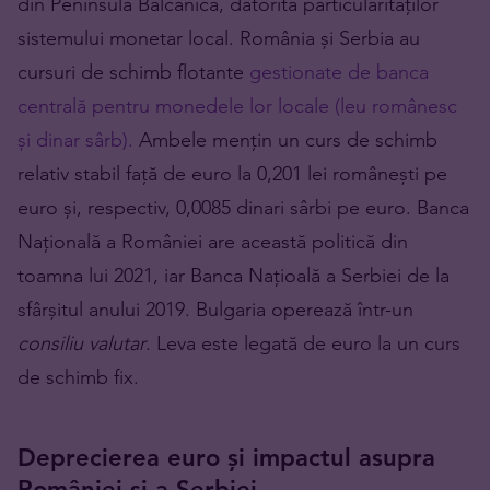
din Peninsula Balcanică, datorită particularităților
sistemului monetar local. România și Serbia au
cursuri de schimb flotante
gestionate de banca
centrală pentru monedele lor locale (leu românesc
și dinar sârb).
Ambele mențin un curs de schimb
relativ stabil față de euro la 0,201 lei românești pe
euro și, respectiv, 0,0085 dinari sârbi pe euro. Banca
Națională a României are această politică din
toamna lui 2021, iar Banca Națioală a Serbiei de la
sfârșitul anului 2019. Bulgaria operează într-un
consiliu valutar
. Leva este legată de euro la un curs
de schimb fix.
Deprecierea euro și impactul asupra
României și a Serbiei