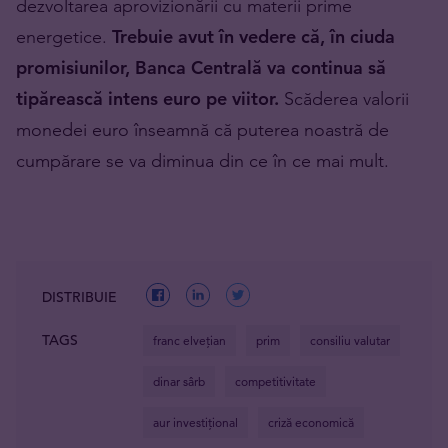
dezvoltarea aprovizionării cu materii prime
energetice.
Trebuie avut în vedere că, în ciuda
promisiunilor, Banca Centrală va continua să
tipărească intens euro pe viitor.
Scăderea valorii
monedei euro înseamnă că puterea noastră de
cumpărare se va diminua din ce în ce mai mult.
DISTRIBUIE
TAGS
franc elvețian
prim
consiliu valutar
dinar sârb
competitivitate
aur investițional
criză economică