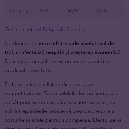
Schimbare
29,3%
40,5%
123 %
Sursa
:
Institutul Bulgar de Statistica
Nu doar că un
euro ieftin scade nivelul real de
trai, ci
afectează negativ și creșterea economică
.
Deficitul comercial în creștere este scăzut din
produsul intern brut.
Pe termen lung, inflația ridicată reduce
competitivitatea. Toate celelalte lucruri fiind egale,
cu cât puterea de cumpărare scade mai mult, cu
atât întreprinderile trebuie să crească prețurile și
costurile salariale pentru a compensa. Efectul se va
simți în viitor. Este puțin probabil să „scăpăm cu