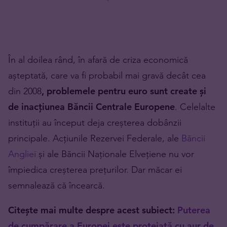
În al doilea rând, în afară de criza economică
așteptată, care va fi probabil mai gravă decât cea
din 2008
, problemele pentru euro sunt create și
de inacțiunea Băncii Centrale Europene
. Celelalte
instituții au început deja creșterea dobânzii
principale. Acțiunile Rezervei Federale, ale
Băncii
Angliei
și ale Băncii Naționale Elvețiene nu vor
împiedica creșterea prețurilor. Dar măcar ei
semnalează că încearcă.
Citește mai multe despre acest subiect:
Puterea
de cumpărare a Europei este protejată cu aur de