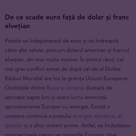
De ce scade euro față de dolar și franc
elvețian
Piețele se îndepărtează de euro și se îndreaptă
către alte valute, precum dolarul american și francul
elvețian, din mai multe motive. În primul rând, cel
mai grav conflict armat de după cel de-al Doilea
Război Mondial are loc la granița Uniunii Europene.
Ostilitățile dintre
Rusia și Ucraina
durează de
aproape șapte luni și acest lucru amenință
aprovizionarea Europei cu energie. Există o
creștere continuă a prețului
energiei electrice
,
al
gazelor
și a altor materii prime. Astfel, se înrăutățesc
perspectivele pentru economiile Europei chiar