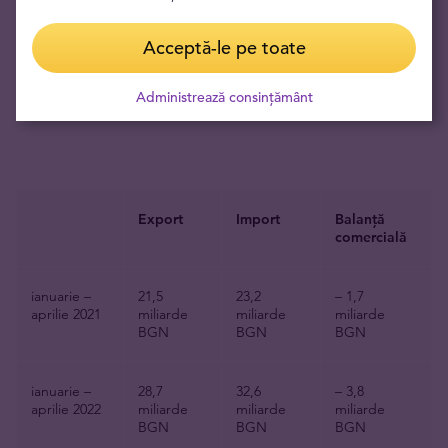
semnificativ mai mică decât importurile, iar deficitul
Acceptă-le pe toate
comercial a
crescut de două ori și jumătate.
Administrează consințământ
Tabel
: Exportul, importul și soldul Bulgariei
Export
Import
Balanță
comercială
ianuarie –
21,5
23,2
– 1,7
aprilie 2021
miliarde
miliarde
miliarde
BGN
BGN
BGN
ianuarie –
28,7
32,6
– 3,8
aprilie 2022
miliarde
miliarde
miliarde
BGN
BGN
BGN