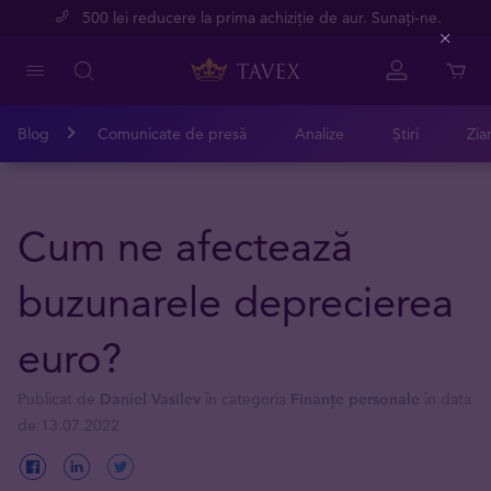
500 lei reducere la prima achiziție de aur. Sunați-ne.
Close
Blog
Comunicate de presă
Analize
Știri
Zia
Cum ne afectează
buzunarele deprecierea
euro?
Publicat de
Daniel Vasilev
în categoria
Finanțe personale
în data
de 13.07.2022