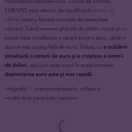
influențează valoarea euro. Cursul de schimb
EUR/USD este afectat de modificările
cererii și
ofertei
pentru fiecare monedă din perechea
valutară. Când cererea globală de dolari crește și nu
există nicio modificare a cererii pentru euro, dolarul
devine mai scump față de euro. Odată cu
o scădere
simultană a cererii de euro și o creștere a cererii
de dolari
, așa cum este cazul în acest moment,
deprecierea euro este și mai rapidă
.
Infografic 1
: Imprimarea banilor, inflația și
modificările perechilor valutare