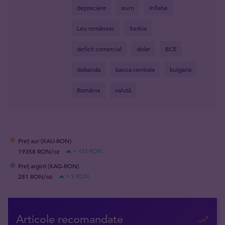
depreciere
euro
Inflatie
Leu românesc
Serbia
deficit comercial
dolar
BCE
dobanda
banca centrala
bulgaria
România
valută
Preț aur (XAU-RON)
19358 RON/oz
+ 433 RON
Preț argint (XAG-RON)
281 RON/oz
+ 2 RON
Articole recomandate