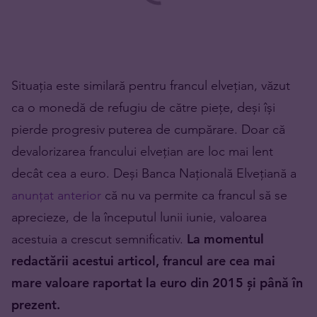
Situația este similară pentru francul elvețian, văzut
ca o monedă de refugiu de către piețe, deși își
pierde progresiv puterea de cumpărare. Doar că
devalorizarea francului elvețian are loc mai lent
decât cea a euro. Deși Banca Națională Elvețiană a
anunțat anterior
că nu va permite ca francul să se
aprecieze, de la începutul lunii iunie, valoarea
acestuia a crescut semnificativ.
La momentul
redactării acestui articol, francul are cea mai
mare valoare raportat la euro din 2015 și până în
prezent.