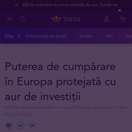
500 lei reducere la prima achiziție de aur. Sunați-ne.
Close
Blog
Comunicate de presă
Analize
Știri
Zia
Puterea de cumpărare
în Europa protejată cu
aur de investiții
Publicat de
Daniel Vasilev
în categoria
Finanțe personale
în data
de 30.05.2022