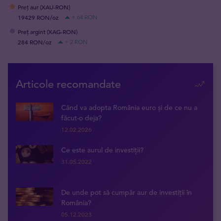
Preț aur (XAU-RON)
19429 RON/oz
+ 64 RON
Preț argint (XAG-RON)
284 RON/oz
+ 2 RON
Articole recomandate
Când va adopta România euro și de ce nu a
făcut-o deja?
12.02.2026
Ce este aurul de investiții?
31.05.2022
De unde pot să cumpăr aur de investiții în
România?
05.12.2023