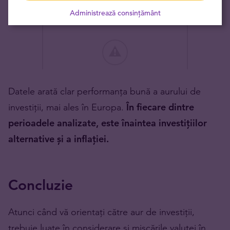
Administrează consințământ
Datele arată clar performanța bună a aurului de
investiții, mai ales în Europa.
În fiecare dintre
perioadele analizate, este înaintea investițiilor
alternative și a inflației.
Concluzie
Atunci când vă orientați către aur de investiții,
trebuie luate în considerare și mișcările valutei în