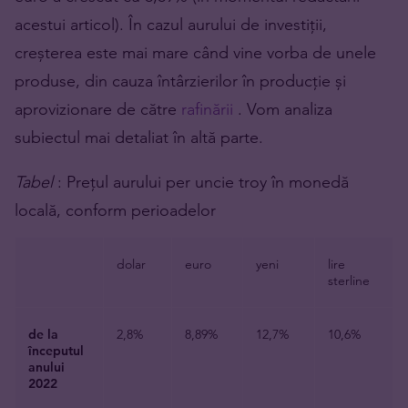
acestui articol). În cazul aurului de investiții,
creșterea este mai mare când vine vorba de unele
produse, din cauza întârzierilor în producție și
aprovizionare de către
rafinării
. Vom analiza
subiectul mai detaliat în altă parte.
Tabel
: Prețul aurului per uncie troy în monedă
locală, conform perioadelor
dolar
euro
yeni
lire
sterline
de la
2,8%
8,89%
12,7%
10,6%
începutul
anului
2022