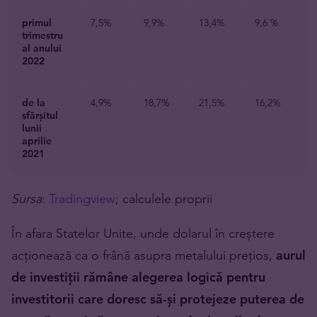
primul
7,5%
9,9%
13,4%
9,6 %
trimestru
al anului
2022
de la
4,9%
18,7%
21,5%
16,2%
sfârșitul
lunii
aprilie
2021
Sursa
:
Tradingview
; calculele proprii
În afara Statelor Unite, unde dolarul în creștere
acționează ca o frână asupra metalului prețios,
aurul
de investiții rămâne alegerea logică pentru
investitorii care doresc să-și protejeze puterea de