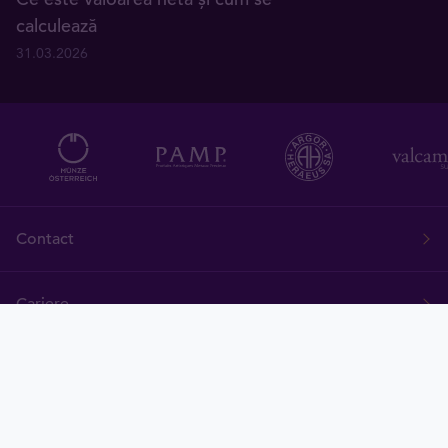
calculează
31.03.2026
Contact
Cariere
Despre Grupul Tavex
Întrebări frecvente