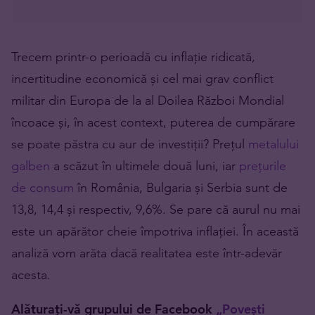
Trecem printr-o perioadă cu inflație ridicată,
incertitudine economică și cel mai grav conflict
militar din Europa de la al Doilea Război Mondial
încoace și, în acest context, puterea de cumpărare
se poate păstra cu aur de investiții? Prețul
metalului
galben
a scăzut în ultimele două luni, iar
prețurile
de consum
în România, Bulgaria și Serbia sunt de
13,8, 14,4 și respectiv, 9,6%. Se pare că aurul nu mai
este un apărător cheie împotriva inflației. În această
analiză vom arăta dacă realitatea este într-adevăr
acesta.
Alăturați-vă grupului de Facebook
„Povești