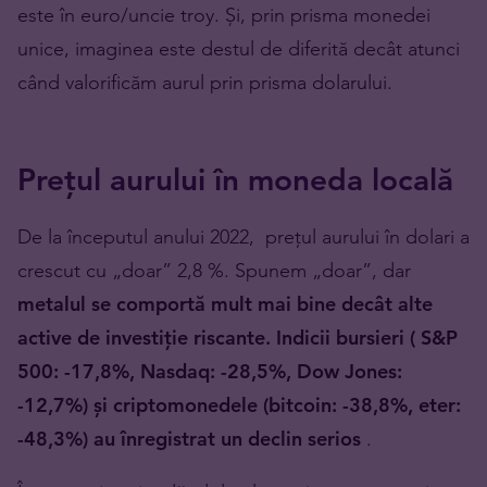
este în euro/uncie troy. Și, prin prisma monedei
unice, imaginea este destul de diferită decât atunci
când valorificăm aurul prin prisma dolarului.
Prețul aurului în moneda locală
De la începutul anului 2022, prețul aurului în dolari a
crescut cu „doar” 2,8 %. Spunem „doar”, dar
metalul se comportă mult mai bine decât alte
active de investiție riscante. Indicii bursieri ( S&P
500: -17,8%, Nasdaq: -28,5%, Dow Jones:
-12,7%) și criptomonedele (bitcoin: -38,8%, eter:
-48,3%) au înregistrat un declin serios
.