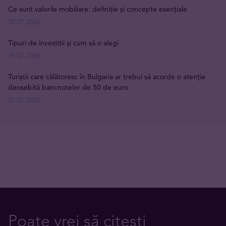
Ce sunt valorile mobiliare: definiție și concepte esențiale
30.07.2026
Tipuri de investiții și cum să o alegi
29.07.2026
Turiștii care călătoresc în Bulgaria ar trebui să acorde o atenție
deosebită bancnotelor de 50 de euro
27.07.2026
Poate vrei să citești