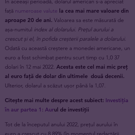
În aceeași perioadă, dolarul american s-a apreciat
față
numeroase valute
la cea mai mare valoare din
aproape 20 de ani.
Valoarea sa este măsurată de
așa-numitul
index al dolarului.
Prețul aurului a
crescut și el, în pofida creșterii paralele a dolarului
.
Odată cu această creștere a monedei americane, un
euro a fost schimbat pentru scurt timp cu 1,0 37
dolari în 12 mai 2022.
Acesta este cel mai mic preț
al euro față de dolar din ultimele două decenii.
Ulterior, dolarul a scăzut ușor până la 1,07.
Citește mai multe despre acest subiect:
Investiția
în aur partea 1: Aur
ul de investiții
Tot de la începutul anului 2022, prețul aurului în
euro a crescut cu 8,89% (în momentul redactării