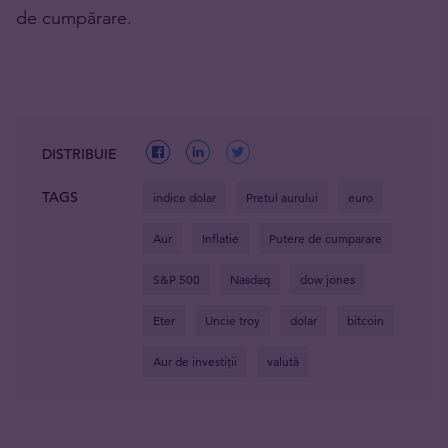
de cumpărare.
DISTRIBUIE
TAGS
indice dolar
Pretul aurului
euro
Aur
Inflatie
Putere de cumparare
S&P 500
Nasdaq
dow jones
Eter
Uncie troy
dolar
bitcoin
Aur de investiții
valută