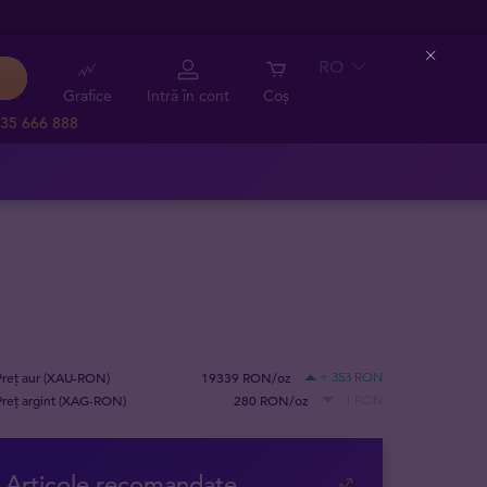
RO
Close
Grafice
Intră în cont
Coș
35 666 888
Preț aur (XAU-RON)
19339 RON/oz
+ 353 RON
Preț argint (XAG-RON)
280 RON/oz
- 1 RON
Articole recomandate