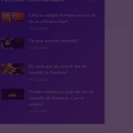
Când va adopta România euro și de
ce nu a făcut-o deja?
12.02.2026
Ce este aurul de investiții?
31.05.2022
De unde pot să cumpăr aur de
investiții în România?
05.12.2023
Practici neloiale pe piața de aur de
investiții din România. Cum le
evităm?
30.06.2023