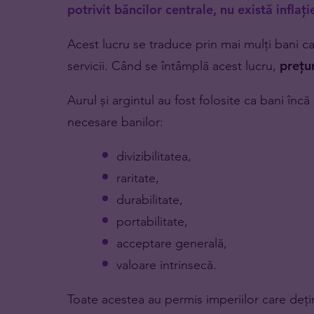
potrivit băncilor centrale, nu există inflați
Acest lucru se traduce prin mai mulți bani c
servicii. Când se întâmplă acest lucru,
prețur
Aurul și argintul au fost folosite ca bani încă 
necesare banilor:
divizibilitatea,
raritate,
durabilitate,
portabilitate,
acceptare generală,
valoare intrinsecă.
Toate acestea au permis imperiilor care deți