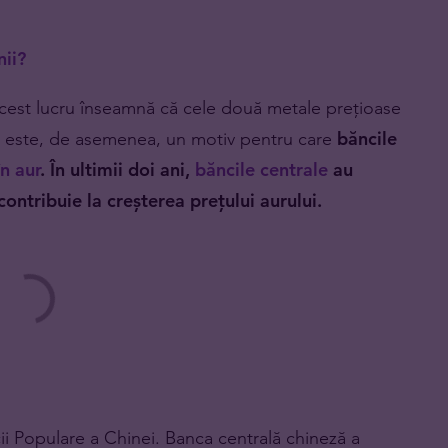
nii?
. Acest lucru înseamnă că cele două metale prețioase
sta este, de asemenea, un motiv pentru care
băncile
n aur
. În ultimii doi ani,
băncile centrale
au
ontribuie la creșterea prețului aurului.
i Populare a Chinei. Banca centrală chineză a