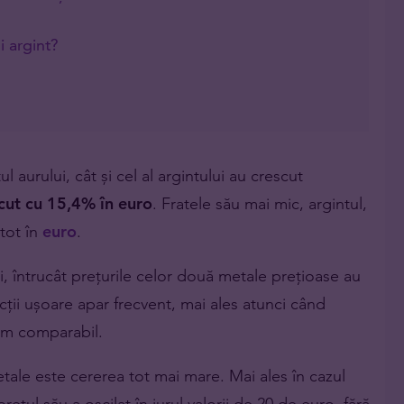
i argint?
l aurului, cât și cel al argintului au crescut
cut cu 15,4% în euro
. Fratele său mai mic, argintul,
 tot în
euro
.
i, întrucât prețurile celor două metale prețioase au
cții ușoare apar frecvent, mai ales atunci când
itm comparabil.
tale este cererea tot mai mare. Mai ales în cazul
rețul său a oscilat în jurul valorii de 20 de euro, fără