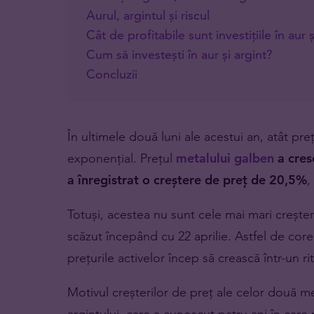
Aurul, argintul și riscul
Cât de profitabile sunt investițiile în aur ș
Cum să investești în aur și argint?
Concluzii
În ultimele două luni ale acestui an, atât prețu
exponențial. Prețul
metalului galben
a cres
a înregistrat o creștere de preț de 20,5%
,
Totuși, acestea nu sunt cele mai mari creșter
scăzut începând cu 22 aprilie. Astfel de core
prețurile activelor încep să crească într-un r
Motivul creșterilor de preț ale celor două me
argintului, care a cunoscut patru ani în care p