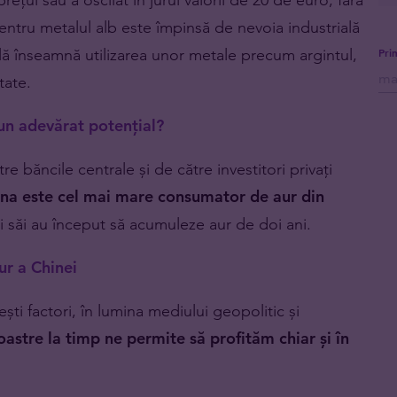
entru metalul alb este împinsă de nevoia industrială
lă înseamnă utilizarea unor metale precum argintul,
Pri
tate.
 un adevărat potențial?
e băncile centrale și de către investitori privați
na este cel mai mare consumator de aur din
ții săi au început să acumuleze aur de doi ani.
ur a Chinei
ti factori, în lumina mediului geopolitic și
oastre la timp ne permite să profităm chiar și în