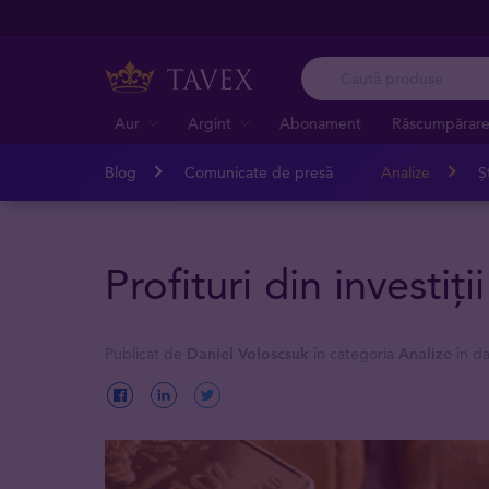
Aur
Argint
Abonament
Răscumpărar
Blog
Comunicate de presă
Analize
Șt
Profituri din investiții
Publicat de
Daniel Voloscsuk
în categoria
Analize
în d