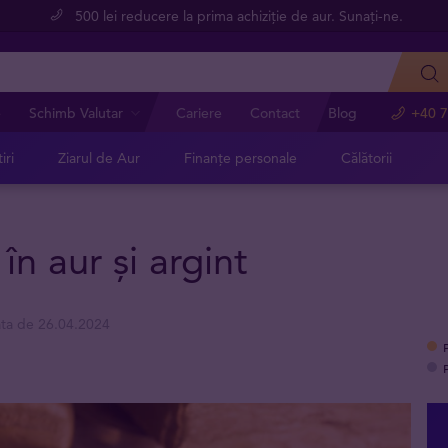
500 lei reducere la prima achiziție de aur. Sunați-ne.
e
Schimb Valutar
Cariere
Contact
Blog
+40 7
iri
Ziarul de Aur
Finanțe personale
Călătorii
 în aur și argint
ata de 26.04.2024