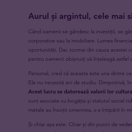
Aurul și argintul, cele mai s
Când oamenii se gândesc la investiții, se gâ
corporative sau la imobiliare. Lumea financi
oportunități. Dar, tocmai din cauza acestei com
pentru oamenii obișnuiți să înțeleagă astfel 
Personal, cred că aceasta este una dintre cele
Ele nu necesită ani de studiu. Dimpotrivă, î
Acest lucru se datorează valorii lor cultura
sunt asociate cu bogăția și statutul social ri
metale au însoțit omenirea, s-a întipărit în 
Și chiar așa este. Chiar și din punct de vedere