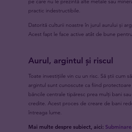
pe care nu le prezintă alte metale sau minera
practic indestructibile.
Datorită culturii noastre în jurul aurului și 
Acest fapt le face active atât de bune pentru 
Aurul, argintul și riscul
Toate investițiile vin cu un risc. Să știi cum
argintul sunt cunoscute ca fiind protectoare 
băncile centrale tipăresc prea mulți bani s
credite. Acest proces de creare de bani re
întreaga lume.
Mai multe despre subiect, aici:
Subminarea