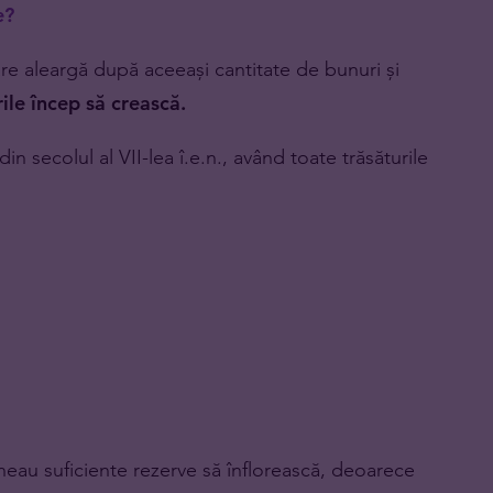
e?
are aleargă după aceeași cantitate de bunuri și
ile încep să crească.
din secolul al VII-lea î.e.n., având toate trăsăturile
neau suficiente rezerve să înflorească, deoarece