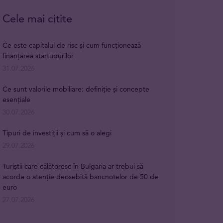
Cele mai citite
Ce este capitalul de risc și cum funcționează
finanțarea startupurilor
31.07.2026
Ce sunt valorile mobiliare: definiție și concepte
esențiale
30.07.2026
Tipuri de investiții și cum să o alegi
29.07.2026
Turiștii care călătoresc în Bulgaria ar trebui să
acorde o atenție deosebită bancnotelor de 50 de
euro
27.07.2026