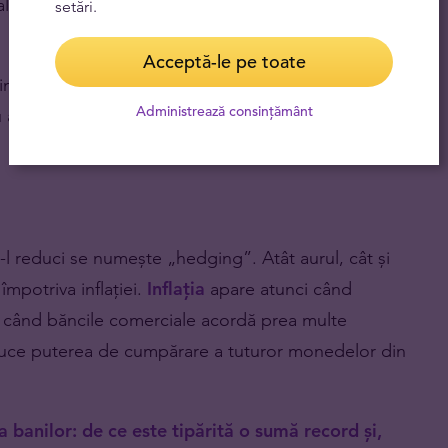
le. Ele sunt necorozive, foarte conductive, și
setări.
Acceptă-le pe toate
argintului, avem deja o înțelegere a acestor metale.
Administrează consințământ
a ne proteja împotriva riscurilor.
 să-l reduci se numește „hedging”. Atât aurul, cât și
împotriva inflației.
Inflația
apare atunci când
au când băncile comerciale acordă prea multe
duce puterea de cumpărare a tuturor monedelor din
 banilor: de ce este tipărită o sumă record și,