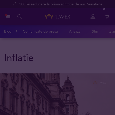
500 lei reducere la prima achiziție de aur. Sunați-ne.
Close
Blog
Comunicate de presă
Analize
Știri
Zia
Inflatie