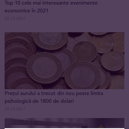
Top 10 cele mai interesante evenimente
economice în 2021
22.12.2021
Prețul aurului a trecut din nou peste limita
psihologică de 1800 de dolari
20.12.2021