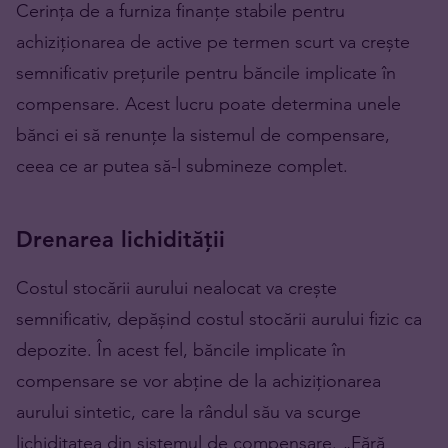
Cerința de a furniza finanțe stabile pentru
achiziționarea de active pe termen scurt va crește
semnificativ prețurile pentru băncile implicate în
compensare. Acest lucru poate determina unele
bănci ei să renunțe la sistemul de compensare,
ceea ce ar putea să-l submineze complet.
Drenarea lichidității
Costul stocării aurului nealocat va crește
semnificativ, depășind costul stocării aurului fizic ca
depozite. În acest fel, băncile implicate în
compensare se vor abține de la achiziționarea
aurului sintetic, care la rândul său va scurge
lichiditatea din sistemul de compensare. „Fără