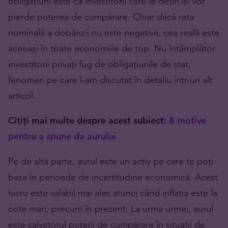
obligațiuni este că investitorii care le dețin își vor
pierde puterea de cumpărare. Chiar dacă rata
nominală a dobânzii nu este negativă, cea reală este
aceeași în toate economiile de top. Nu întâmplător
investitorii privați fug de obligațiunile de stat,
fenomen pe care l-am discutat în detaliu într-un alt
articol.
Citiți mai multe despre acest subiect:
8 motive
pentru a spune da aurului
Pe de altă parte, aurul este un activ pe care te poți
baza în perioade de incertitudine economică. Acest
lucru este valabil mai ales atunci când inflația este la
cote mari, precum în prezent. La urma urmei, aurul
este salvatorul puterii de cumpărare în situații de