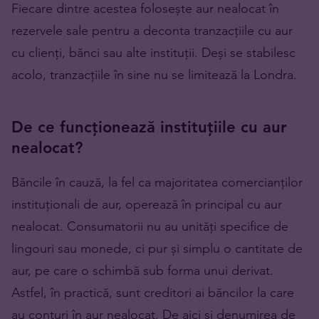
Fiecare dintre acestea folosește aur nealocat în
rezervele sale pentru a deconta tranzacțiile cu aur
cu clienți, bănci sau alte instituții. Deși se stabilesc
acolo, tranzacțiile în sine nu se limitează la Londra.
De ce funcționează instituțiile cu aur
nealocat?
Băncile în cauză, la fel ca majoritatea comercianților
instituționali de aur, operează în principal cu aur
nealocat. Consumatorii nu au unități specifice de
lingouri sau monede, ci pur și simplu o cantitate de
aur, pe care o schimbă sub forma unui derivat.
Astfel, în practică, sunt creditori ai băncilor la care
au conturi în aur nealocat. De aici și denumirea de