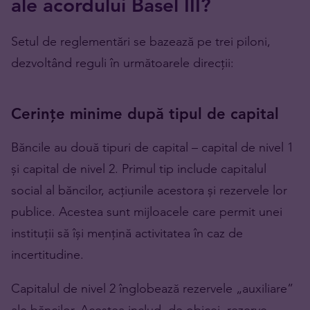
ale acordului Basel III?
Setul de reglementări se bazează pe trei piloni,
dezvoltând reguli în următoarele direcții:
Cerințe minime după tipul de capital
Băncile au două tipuri de capital – capital de nivel 1
și capital de nivel 2. Primul tip include capitalul
social al băncilor, acțiunile acestora și rezervele lor
publice. Acestea sunt mijloacele care permit unei
instituții să își mențină activitatea în caz de
incertitudine.
Capitalul de nivel 2 înglobează rezervele „auxiliare”
ale băncilor. Acestea includ, de obicei, rezerve