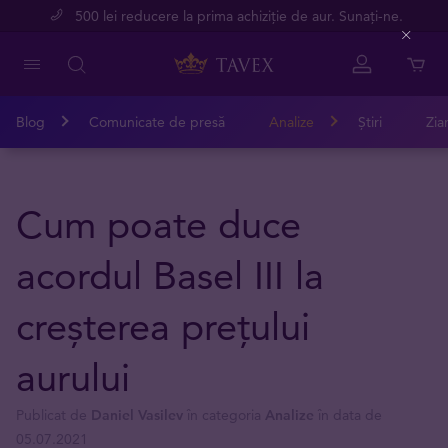
500 lei reducere la prima achiziție de aur. Sunați-ne.
Close
Blog
Comunicate de presă
Analize
Știri
Zia
Cum poate duce
acordul Basel III la
creșterea prețului
aurului
Publicat de
Daniel Vasilev
în categoria
Analize
în data de
05.07.2021