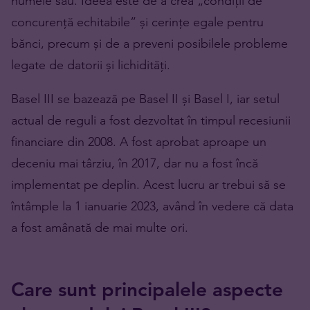
numele său. Ideea este de a crea „condiții de
concurență echitabile” și cerințe egale pentru
bănci, precum și de a preveni posibilele probleme
legate de datorii și lichidități.
Basel III se bazează pe Basel II și Basel I, iar setul
actual de reguli a fost dezvoltat în timpul recesiunii
financiare din 2008. A fost aprobat aproape un
deceniu mai târziu, în 2017, dar nu a fost încă
implementat pe deplin. Acest lucru ar trebui să se
întâmple la 1 ianuarie 2023, având în vedere că data
a fost amânată de mai multe ori.
Care sunt principalele aspecte