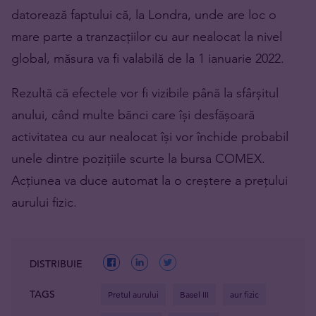
datorează faptului că, la Londra, unde are loc o
mare parte a tranzacțiilor cu aur nealocat la nivel
global, măsura va fi valabilă de la 1 ianuarie 2022.
Rezultă că efectele vor fi vizibile până la sfârșitul
anului, când multe bănci care își desfășoară
activitatea cu aur nealocat își vor închide probabil
unele dintre pozițiile scurte la bursa COMEX.
Acțiunea va duce automat la o creștere a prețului
aurului fizic.
DISTRIBUIE
TAGS
Pretul aurului
Basel III
aur fizic