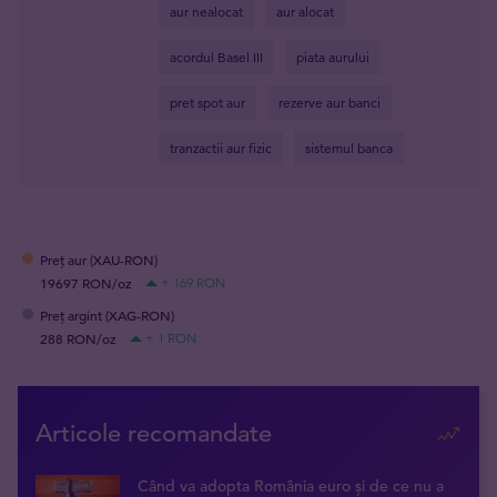
aur nealocat
aur alocat
acordul Basel III
piata aurului
pret spot aur
rezerve aur banci
tranzactii aur fizic
sistemul banca
Preț aur (XAU-RON)
19697 RON/oz
+ 169 RON
Preț argint (XAG-RON)
288 RON/oz
+ 1 RON
Articole recomandate
Când va adopta România euro și de ce nu a