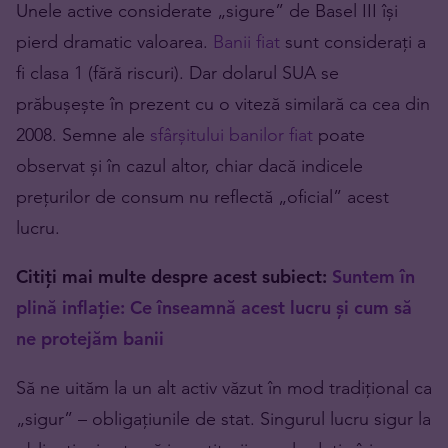
Unele active considerate „sigure” de Basel III își
pierd dramatic valoarea.
Banii fiat
sunt considerați a
fi clasa 1 (fără riscuri). Dar dolarul SUA se
prăbușește în prezent cu o viteză similară ca cea din
2008. Semne ale
sfârșitului banilor fiat
poate
observat și în cazul altor, chiar dacă indicele
prețurilor de consum nu reflectă „oficial” acest
lucru.
Citiți mai multe despre acest subiect:
Suntem în
plină inflație: Ce înseamnă acest lucru și cum să
ne protejăm banii
Să ne uităm la un alt activ văzut în mod tradițional ca
„sigur” – obligațiunile de stat. Singurul lucru sigur la