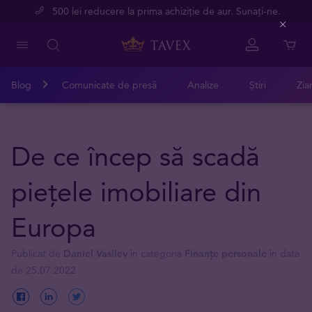
500 lei reducere la prima achiziție de aur. Sunați-ne.
Close
Blog
Comunicate de presă
Analize
Știri
Zia
De ce încep să scadă
piețele imobiliare din
Europa
Publicat de
Daniel Vasilev
în categoria
Finanțe personale
în data
de 25.07.2022