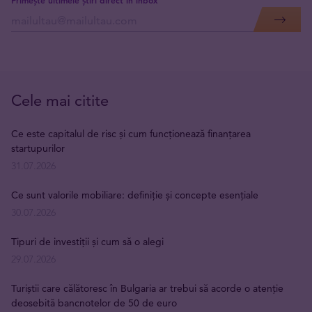
Primește ultimele știri direct în inbox
Cele mai citite
Ce este capitalul de risc și cum funcționează finanțarea
startupurilor
31.07.2026
Ce sunt valorile mobiliare: definiție și concepte esențiale
30.07.2026
Tipuri de investiții și cum să o alegi
29.07.2026
Turiștii care călătoresc în Bulgaria ar trebui să acorde o atenție
deosebită bancnotelor de 50 de euro