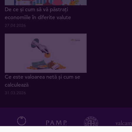
De ce și cum să vă păstrați
economiile în diferite valute
27.04.2026
Ce este valoarea netă și cum se
calculează
31.03.2026