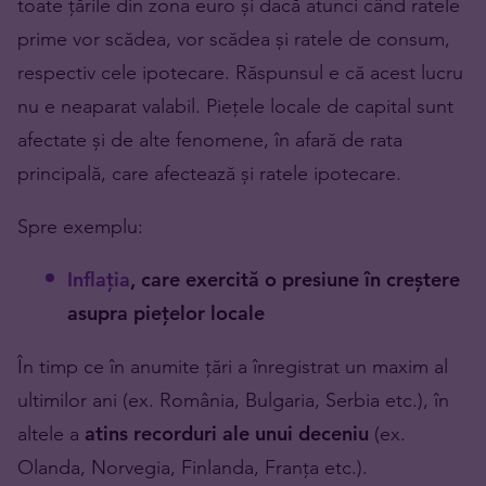
toate țările din zona euro și dacă atunci când ratele
prime vor scădea, vor scădea și ratele de consum,
respectiv cele ipotecare. Răspunsul e că acest lucru
nu e neaparat valabil. Piețele locale de capital sunt
afectate și de alte fenomene, în afară de rata
principală, care afectează și ratele ipotecare.
Spre exemplu:
Inflaţia
, care exercită o presiune în creștere
asupra piețelor locale
În timp ce în anumite țări a înregistrat un maxim al
ultimilor ani (ex. România, Bulgaria, Serbia etc.), în
altele a
atins recorduri ale unui deceniu
(ex.
Olanda, Norvegia, Finlanda, Franța etc.).