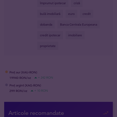
împrumut ipotecar
criză
bulă imobiliară
euro
credit
dobanda
Banca Centrala Europeana
credit ipotecar
imobiliare
proprietate
Preț aur (XAU-RON)
19940 RON/oz
+ 242 RON
Preț argint (XAG-RON)
299 RON/oz
+ 10 RON
Articole recomandate