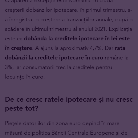
O aparentă excepție este România. În ciuda
creșterii dobânzilor ipotecare, în primul trimestru, s-
a înregistrat o creștere a tranzacțiilor anuale, după o
scădere în ultimul trimestru al anului 2021. Explicația
este că
dobânda la creditele ipotecare în lei este
în creștere
. A ajuns la aproximativ 4,7%. Dar
rata
dobânzii la creditele ipotecare în euro
rămâne la
3%, iar consumatorii trec la creditele pentru
locuințe în euro.
De ce cresc ratele ipotecare și nu cresc
peste tot?
Piețele datoriilor din zona euro depind în mare
măsură de politica Băncii Centrale Europene și de