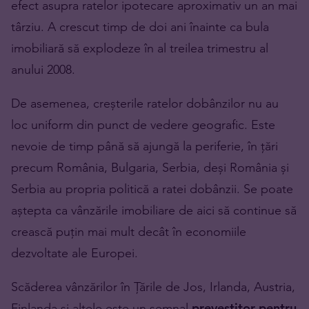
efect asupra ratelor ipotecare aproximativ un an mai
târziu. A crescut timp de doi ani înainte ca bula
imobiliară să explodeze în al treilea trimestru al
anului 2008.
De asemenea, creșterile ratelor dobânzilor nu au
loc uniform din punct de vedere geografic. Este
nevoie de timp până să ajungă la periferie, în țări
precum România, Bulgaria, Serbia, deși România și
Serbia au propria politică a ratei dobânzii. Se poate
aștepta ca vânzările imobiliare de aici să continue să
crească puțin mai mult decât în economiile
dezvoltate ale Europei.
Scăderea vânzărilor în Țările de Jos, Irlanda, Austria,
Finlanda și altele este un semnal
prevestitor pentru